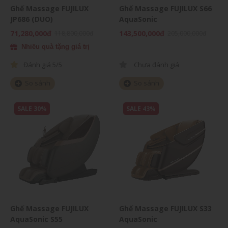
Ghế Massage FUJILUX
Ghế Massage FUJILUX S66
JP686 (DUO)
AquaSonic
71,280,000đ
143,500,000đ
118,800,000đ
205,000,000đ
Nhiều quà tặng giá trị
Đánh giá
5/5
Chưa đánh giá
So sánh
So sánh
SALE 30%
SALE 43%
Ghế Massage FUJILUX
Ghế Massage FUJILUX S33
AquaSonic S55
AquaSonic