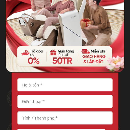
TOP 10 SAO VÀNG THƯƠNG HIỆU VIỆT
NAM
SẢN PHẨM CHẤT LƯỢNG VÀNG VÌ QUYỀN