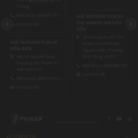
Phòng.
Điện thoại: 094 687 3131
GHẾ MASSAGE FUJILUX
THE MANOR NGUYỄN
Xem bản đồ
XIỂN
08 Sunrise G, KĐT The
GHẾ MASSAGE FUJILUX
Manor Central Park,
ĐIỆN BIÊN
Nguyễn Xiển, Phường
842 Võ Nguyên Giáp,
Định Công, Hà Nội
Phường Tân Thanh, TP.
Điện thoại: 0866 888 791
Điện Biên Phủ
Xem bản đồ
Điện thoại: 0867 879 222
Xem bản đồ
Về chúng tôi