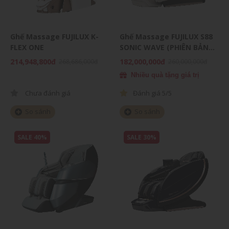
Ghế Massage FUJILUX K-
Ghế Massage FUJILUX S88
FLEX ONE
SONIC WAVE (PHIÊN BẢN
GIỚI HẠN)
214,948,800đ
182,000,000đ
268,686,000đ
260,000,000đ
Nhiều quà tặng giá trị
Chưa đánh giá
Đánh giá
5/5
So sánh
So sánh
SALE 40%
SALE 30%