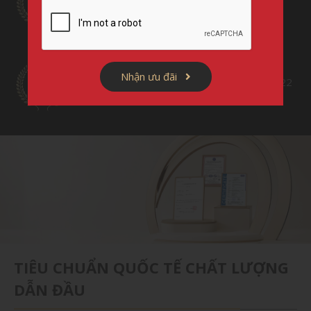
LỢI NGƯỜI TIÊU DÙNG
Nhận ưu đãi
TOP 10 THƯƠNG HIỆU MẠNH ASIAN 2022
TIÊU CHUẨN QUỐC TẾ CHẤT LƯỢNG
DẪN ĐẦU