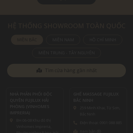
HỆ THỐNG SHOWROOM TOÀN QUỐC
MIỀN BẮC
MIỀN NAM
HỒ CHÍ MINH
MIỀN TRUNG - TÂY NGUYÊN
Tìm cửa hàng gần nhất
NHÀ PHÂN PHỐI ĐỘC
GHẾ MASSAGE FUJILUX
QUYỀN FUJILUX HẢI
BẮC NINH
PHÒNG (VINHOMES
259 Minh Khai, Từ Sơn,
IMPRERIA)
Bắc Ninh
BH 06-08 Khu đô thị
Điện thoại: 0901 088 885
Vinhomes Impreria,
Xem bản đồ
Phường Hồng Bàng, Hải