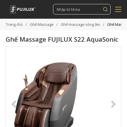
Trang chủ
Ghế Massage
Ghế massage sóng âm
Ghế Massag
Ghế Massage FUJILUX S22 AquaSonic