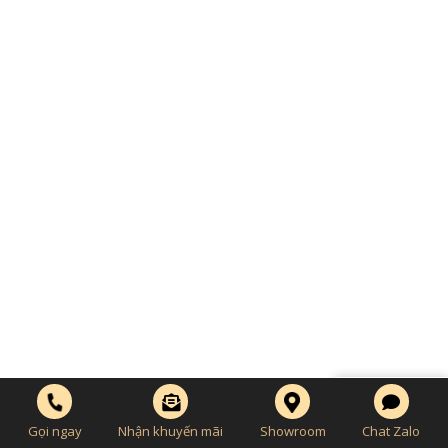
MIỀN BẮC
MIỀN NAM
Thu nhỏ
Gọi ngay
Nhận khuyến mãi
Showroom
Chat Zalo