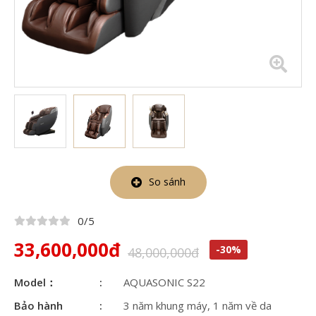
So sánh
0/5
33,600,000đ
-30%
48,000,000đ
Model：
AQUASONIC S22
Bảo hành
3 năm khung máy, 1 năm về da