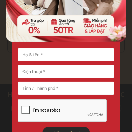
Nhận ngay tư vấn
HỆ THỐNG SHOWROOM TOÀN QUỐC
MIỀN BẮC
MIỀN NAM
HỒ CHÍ MINH
MIỀN TRUNG - TÂY NGUYÊN