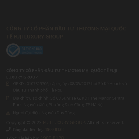
CÔNG TY CỔ PHẦN ĐẦU TƯ THƯƠNG MẠI QUỐC
TẾ FUJI LUXURY GROUP
CÔNG TY CỔ PHẦN ĐẦU TƯ THƯƠNG MẠI QUỐC TẾ FUJI
LUXURY GROUP
GPKD :
0107829706
, cấp ngày : 08/05/2017 bởi Sở Kế Hoạch và
Đầu Tư Thành phố Hà Nội.
Địa chỉ trụ sở chính: Số 08 Sunrise G, KĐT The Manor Central
Park, Nguyễn Xiển, Phường Định Công, TP Hà Nội
Người đại diện:
Nguyễn Duy Tông
Copyright © 2023
FUJI LUXURY GROUP
. All rights reserved.
MIỀN BẮC
Tổng đài liên hệ:
1900 8128
1900 8128
Tổng đài liên hệ: