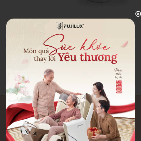
MÁY MASSAGE MẮT KHÔNG
Máy Massage Mắt Không
DÂY FJ-E10
Dây FJ-S650
2,050,000đ
1,750,000đ
2,587,500đ
2,500,000đ
Chưa đánh giá
Chưa đánh giá
So sánh
So sánh
Nhận tư vấn nhanh từ FUJILUX
Chúng tôi sẽ không bao giờ chia sẻ số điện thoại của bạn với
bên thứ ba.