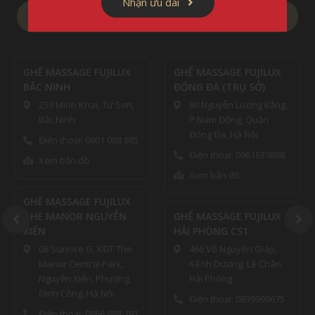
Nhận ưu đãi
Tìm cửa hàng gần nhất
GHẾ MASSAGE FUJILUX
GHẾ MASSAGE FUJILUX
BẮC NINH
ĐỐNG ĐA (TRỤ SỞ)
259 Minh Khai, Từ Sơn,
80 Nguyễn Lương Bằng,
Bắc Ninh
P.Nam Đồng, Quận
Đống Đa, Hà Nội
Điện thoại: 0901 088 885
Điện thoại: 0961639888
Xem bản đồ
Xem bản đồ
GHẾ MASSAGE FUJILUX
THE MANOR NGUYỄN
GHẾ MASSAGE FUJILUX
XIỂN
HẢI PHÒNG CS1
08 Sunrise G, KĐT The
466 Võ Nguyên Giáp,
Manor Central Park,
Kênh Dương, Lê Chân,
Nguyễn Xiển, Phường
Hải Phòng
Định Công, Hà Nội
Điện thoại: 0839999675
Điện thoại: 0866 888 791