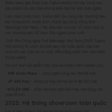
Bước sang giai đoạn mới, Fujilux không chỉ tập trung vào
sản phẩm mà còn tiên phong kiến tạo hệ sinh thái ngành.
Liên minh chiến lược: Fujilux bắt tay cùng các thương hiệu
lớn trong nước chính thức thành lập Cộng đồng Ghế
Massage Việt Nam – lần đầu tiên có một tổ chức quy tụ
các thương hiệu để thúc đẩy ngành phát triển.
Triển lãm Công nghệ Ghế Massage Việt Nam 2025: Fujilux
tiên phong tổ chức sự kiện quy mô toàn quốc, tạo sân
chơi kết nối, chia sẻ và trình diễn công nghệ tiên tiến nhất
trong ngành.
Ra mắt loạt sản phẩm đột phá sau nhiều năm nghiên cứu:
-
S88 Sonic Wave
– công nghệ sóng âm thế hệ mới.
-
JP-686 Duo
– động cơ kép với hai bộ bi lăn độc lập.
-
K-FLEX ONE
– đỉnh cao kéo giãn kết hợp vận động với
chân ROVO.
2025: Hệ thống showroom toàn quốc
Sau 8 năm, Fujilux đã xây dựng hệ thống hơn 200