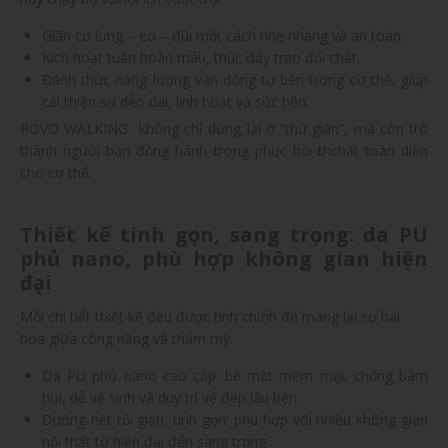
Giãn cơ lưng – eo – đùi một cách nhẹ nhàng và an toàn.
Kích hoạt tuần hoàn máu, thúc đẩy trao đổi chất.
Đánh thức năng lượng vận động từ bên trong cơ thể, giúp
cải thiện sự dẻo dai, linh hoạt và sức bền.
ROVO WALKING không chỉ dừng lại ở “thư giãn”, mà còn trở
thành người bạn đồng hành trong phục hồi thchất toàn diện
cho cơ thể.
Thiết kế tinh gọn, sang trọng: da PU
phủ nano, phù hợp không gian hiện
đại
Mỗi chi tiết thiết kế đều được tinh chỉnh để mang lại sự hài
hòa giữa công năng và thẩm mỹ.
Da PU phủ nano cao cấp: bề mặt mềm mại, chống bám
bụi, dễ vệ sinh và duy trì vẻ đẹp lâu bền.
Đường nét tối giản, tinh gọn: phù hợp với nhiều không gian
nội thất từ hiện đại đến sang trọng.