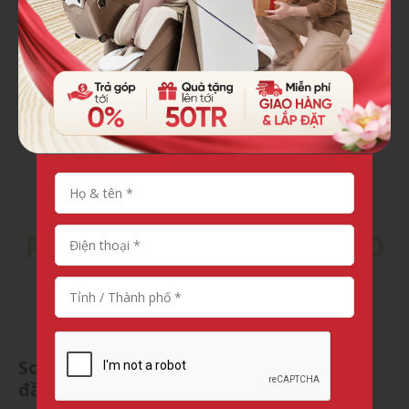
đáng tin cậy.
CÔNG NGHỆ TIÊN
PHONG KHÔNG THỂ SAO
CHÉP
Sonic Wave - Bậc thầy sóng âm hàng
đầu thế giới