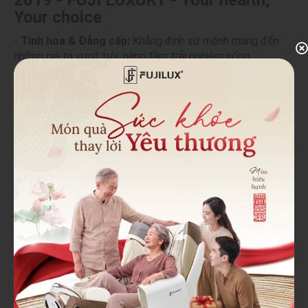
2019 - FUJI LUXURY - Your health,
Your choice
-
Tinh hoa & Đẳng cấp:
Khẳng định sứ mệnh mang đến
những giá trị vượt trội, nâng tầm trải nghiệm sống.
-
Sức khỏe làm trọng tâm:
Gắn liền với triết lý chăm sóc
toàn diện, vì hạnh phúc và an yên của khách hàng.
-
Niềm tin bền vững:
Kiến tạo sự khác biệt bằng uy tín và
chất lượng, để mỗi lựa chọn luôn đáng giá.
2022 - nay - FUJILUX
-
Luxurious (Thương hiệu xứng tầm):
Biểu tượng cho sự
tinh tế và đẳng cấp, khẳng định giá trị vượt trội từ sản
phẩm đến dịch vụ.
-
Lifestyle (Phong cách sống hiện đại):
Thể hiện định
hướng kiến tạo hệ sinh thái chăm sóc sức khỏe toàn diện,
phù hợp xu thế sống chủ động của kỷ nguyên 5.0.
-
Lasting (Giá trị bền vững):
Gắn kết với khách hàng và
cộng đồng để tạo ra sự phát triển lâu dài, khác biệt và