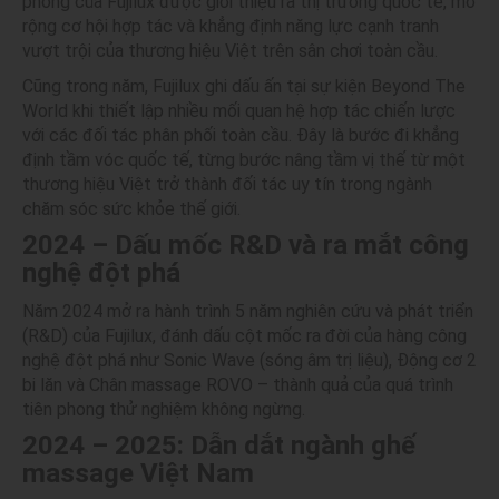
phong của Fujilux được giới thiệu ra thị trường quốc tế, mở
rộng cơ hội hợp tác và khẳng định năng lực cạnh tranh
vượt trội của thương hiệu Việt trên sân chơi toàn cầu.
Cũng trong năm, Fujilux ghi dấu ấn tại sự kiện Beyond The
World khi thiết lập nhiều mối quan hệ hợp tác chiến lược
với các đối tác phân phối toàn cầu. Đây là bước đi khẳng
định tầm vóc quốc tế, từng bước nâng tầm vị thế từ một
thương hiệu Việt trở thành đối tác uy tín trong ngành
chăm sóc sức khỏe thế giới.
2024 – Dấu mốc R&D và ra mắt công
nghệ đột phá
Năm 2024 mở ra hành trình 5 năm nghiên cứu và phát triển
(R&D) của Fujilux, đánh dấu cột mốc ra đời của hàng công
nghệ đột phá như Sonic Wave (sóng âm trị liệu), Động cơ 2
bi lăn và Chân massage ROVO – thành quả của quá trình
tiên phong thử nghiệm không ngừng.
2024 – 2025: Dẫn dắt ngành ghế
massage Việt Nam