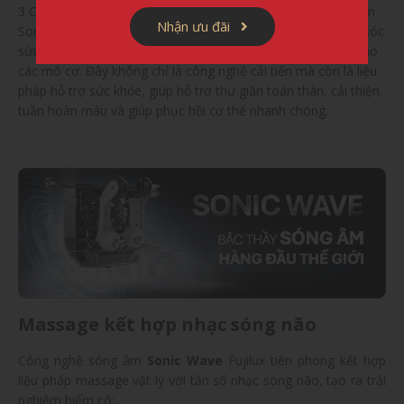
3 Chức năng mà không thể thiếu ở một cCông nghệ sóng âm
Nhận ưu đãi
Sonic Wave là một bước tiến vượt bậc trong lĩnh vực chăm sóc
sức khỏe, sử dụng dao động tần số thấp để tác động sâu vào
các mô cơ. Đây không chỉ là công nghệ cải tiến mà còn là liệu
pháp hỗ trợ sức khỏe, giúp hỗ trợ thư giãn toàn thân, cải thiện
tuần hoàn máu và giúp phục hồi cơ thể nhanh chóng.
Massage kết hợp nhạc sóng não
Công nghệ sóng âm
Sonic Wave
Fujilux tiên phong kết hợp
liệu pháp massage vật lý với tần số nhạc sóng não, tạo ra trải
nghiệm hiếm có: