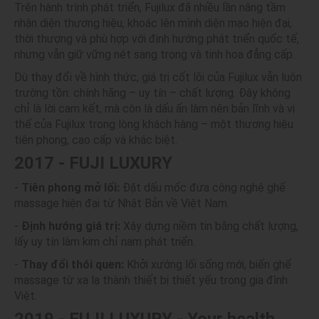
Trên hành trình phát triển, Fujilux đã nhiều lần nâng tầm
nhận diện thương hiệu, khoác lên mình diện mạo hiện đại,
thời thượng và phù hợp với định hướng phát triển quốc tế,
nhưng vẫn giữ vững nét sang trọng và tinh hoa đẳng cấp.
Dù thay đổi về hình thức, giá trị cốt lõi của Fujilux vẫn luôn
trường tồn: chính hãng – uy tín – chất lượng. Đây không
chỉ là lời cam kết, mà còn là dấu ấn làm nên bản lĩnh và vị
thế của Fujilux trong lòng khách hàng – một thương hiệu
tiên phong, cao cấp và khác biệt.
2017 - FUJI LUXURY
-
Tiên phong mở lối:
Đặt dấu mốc đưa công nghệ ghế
massage hiện đại từ Nhật Bản về Việt Nam.
-
Định hướng giá trị:
Xây dựng niềm tin bằng chất lượng,
lấy uy tín làm kim chỉ nam phát triển.
-
Thay đổi thói quen:
Khởi xướng lối sống mới, biến ghế
massage từ xa lạ thành thiết bị thiết yếu trong gia đình
Việt.