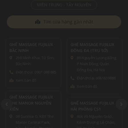
MIỀN TRUNG - TÂY NGUYÊN
Tìm cửa hàng gần nhất
GHẾ MASSAGE FUJILUX
GHẾ MASSAGE FUJILUX
BẮC NINH
ĐỐNG ĐA (TRỤ SỞ)
259 Minh Khai, Từ Sơn,
80 Nguyễn Lương Bằng,
Bắc Ninh
P.Nam Đồng, Quận
Đống Đa, Hà Nội
Điện thoại: 0901 088 885
Điện thoại: 0961639888
Xem bản đồ
Xem bản đồ
GHẾ MASSAGE FUJILUX
THE MANOR NGUYỄN
GHẾ MASSAGE FUJILUX
XIỂN
HẢI PHÒNG CS1
08 Sunrise G, KĐT The
466 Võ Nguyên Giáp,
Manor Central Park,
Kênh Dương, Lê Chân,