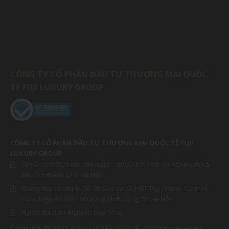
CÔNG TY CỔ PHẦN ĐẦU TƯ THƯƠNG MẠI QUỐC
TẾ FUJI LUXURY GROUP
CÔNG TY CỔ PHẦN ĐẦU TƯ THƯƠNG MẠI QUỐC TẾ FUJI
LUXURY GROUP
GPKD :
0107829706
, cấp ngày : 08/05/2017 bởi Sở Kế Hoạch và
Đầu Tư Thành phố Hà Nội.
Địa chỉ trụ sở chính: Số 08 Sunrise G, KĐT The Manor Central
Park, Nguyễn Xiển, Phường Định Công, TP Hà Nội
Người đại diện:
Nguyễn Duy Tông
Copyright © 2023
FUJI LUXURY GROUP
. All rights reserved.