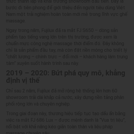
thức thành lập và khai trương showroom đầu tiên. Đây là
bước đi tiên phong để giới thiệu đến người tiêu dùng Việt
Nam một trải nghiệm hoàn toàn mới mẻ trong lĩnh vực ghế
massage.
Ngay trong năm, Fujilux đã ra mắt FJ S650 – dòng sản
phẩm tạo tiếng vang lớn trên thị trường, được xem là
chuẩn mực công nghệ massage thời điểm đó. Đây không
chỉ là sản phẩm đầu tay, mà còn đặt nền móng cho triết lý
“chất lượng – chính trực – đổi mới – khách hàng làm trung
tâm” xuyên suốt hành trình sau này.
2019 – 2020: Bứt phá quy mô, khẳng
định vị thế
Chỉ sau 2 năm, Fujilux đã mở rộng hệ thống lên hơn 60
showroom trải dài khắp cả nước, xây dựng nền tảng phân
phối rộng lớn và chuyên nghiệp.
Trong giai đoạn này, thương hiệu tiếp tục tạo dấu ấn bằng
việc ra mắt FJ 686 Lux – được mệnh danh là “Vua trị liệu”,
nổi bật với khả năng kéo giãn toàn thân và liệu pháp
massage chuyên sâu.