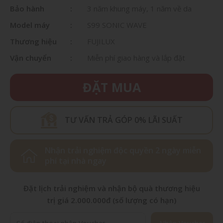
Bảo hành
3 năm khung máy, 1 năm về da
Model máy
S99 SONIC WAVE
Thương hiệu
FUJILUX
Vận chuyển
Miễn phí giao hàng và lắp đặt
ĐẶT MUA
TƯ VẤN TRẢ GÓP 0% LÃI SUẤT
Nhận trải nghiệm độc quyền 2 ngày miễn
phí tại nhà ngay
Đặt lịch trải nghiệm và nhận bộ quà thương hiệu
trị giá 2.000.000đ (số lượng có hạn)