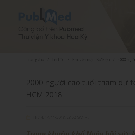
hỗ trợ trị liệu
Ghế massage
thư giãn
Trang chủ
Tin tức
Khuyến mại - Sự kiện
2000 ngườ
AQUASONIC 3380
FJ916 Plus
FJS600
2000 người cao tuổi tham dự t
HCM 2018
Thứ 4, 14/11/2018, 23:52 GMT+7
Trong khuôn khổ Ngày hội sức 