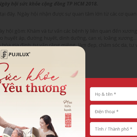
Ngày hội sức khỏe cộng đồng TP HCM 2018.
 tại đây. Ngày hội nhận được sự quan tâm lớn từ các cơ quan
ày hội gồm: Khám và tư vấn các bệnh lý liên quan đến xươn
 đo huyết áp, đường huyết, dinh dưỡng, can xi, loãng xương…
 hóa gia đình, tư vấn răng miệng, làm đẹp, chăm sóc da, tư 
inh dưỡng, mắt… cho trẻ em….
sự kiện,
ghế massage
Fuji Luxury hân hạnh tổ chức buổi t
và ứng dụng công nghệ 4.0” dành cho 2000 người cao tuổi.
t của bác sỹ Lê Thị Kim Huệ – Nguyên trưởng khoa Truyền t
h phố Hồ Chí Minh.
tặng thiết thực, buổi tọa đàm đã để lại nhiều ấn tượng tốt 
massage Fuji Luxury.