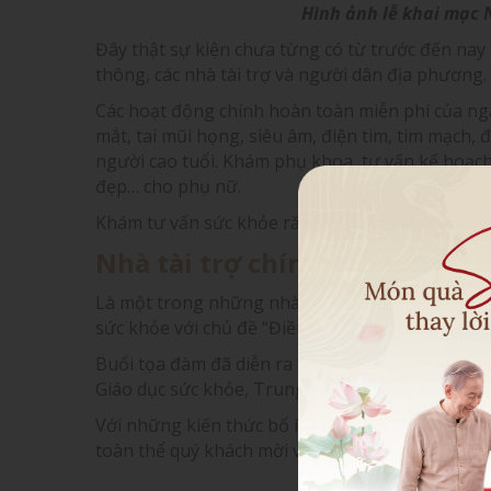
Hình ảnh lễ khai mạc 
Đây thật sự kiện chưa từng có từ trước đến nay
thông, các nhà tài trợ và người dân địa phương.
Các hoạt động chính hoàn toàn miễn phí của ng
mắt, tai mũi họng, siêu âm, điện tim, tim mạch,
người cao tuổi. Khám phụ khoa, tư vấn kế hoạch
đẹp… cho phụ nữ.
Khám tư vấn sức khỏe răng miệng, tổng quát, d
Nhà tài trợ chính Fuji Luxury
Là một trong những nhà tài trợ chính thức của 
sức khỏe với chủ đề “Điều trị bệnh xương khớp 
Buổi tọa đàm đã diễn ra sôi nổi dưới sự dẫn dắ
Giáo dục sức khỏe, Trung tâm dinh dưỡng Thàn
Với những kiến thức bổ ích cùng nhiều phần quà 
toàn thể quý khách mời và khách hàng của ghế 