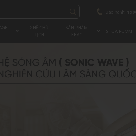
Bảo hành:
190
AGE
GHẾ CHỦ
SẢN PHẨM
SHOWROOM
TỊCH
KHÁC
AQUASONIC 3380
S88 SONIC WAVE
AQUASONIC S66
JP686DUO
AQUASO
AQUASO
JP
FJ