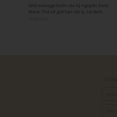
HILL
Ghế massage bước vào kỷ nguyên Sonic
Wave: Phá vỡ giới hạn vật lý, tái định
nghĩa chăm sóc sức khỏe tại gia
19/06/2025
 Hàng
Chúng 