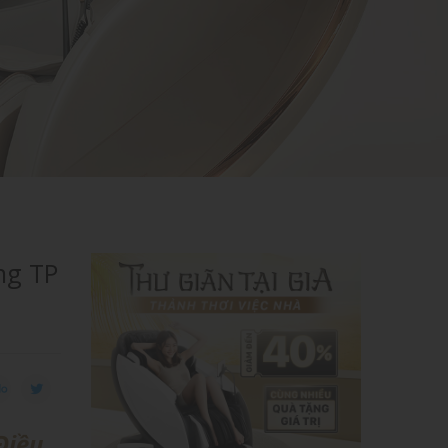
NIC S89
ng TP
Điều