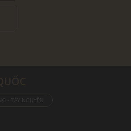
QUỐC
NG - TÂY NGUYÊN