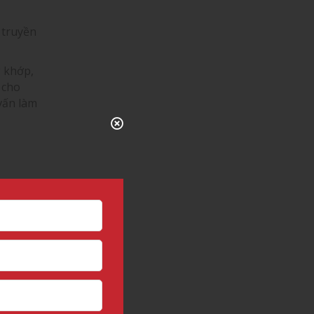
 truyền
g khớp,
 cho
vấn làm
ọa đàm
hông và
đẹp với