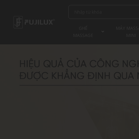
GHẾ
MÁY MASS
MASSAGE
MINI
DANH MỤC SẢN
PHẨM
Ghế massage
cao cấp
Ghế massage
sóng âm
S88 SONIC MIDNIGHT
S88 SONIC WAVE
K-FLEX ONE
FJ2800
PEARL
Ghế massage