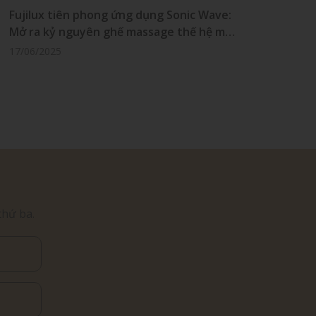
Fujilux tiên phong ứng dụng Sonic Wave:
"Ghế
Mở ra kỷ nguyên ghế massage thế hệ mới
Chuy
tại Việt Nam
sức 
17/06/2025
17/0
thứ ba.