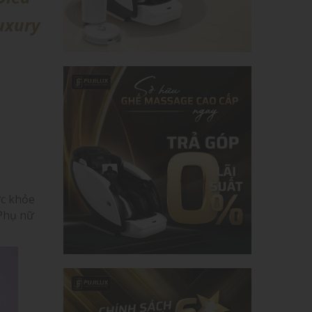
uxury
ức khỏe
 Phụ nữ