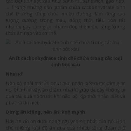
các loại tinh bột xấu như bánh mì, sandwich, gạo nếp,
… Trong những sản phẩm chứa cacbonhydrate tinh
chế thường cũng chứa nhiều đường, làm tăng cao
lượng đường trong máu, đồng thời tiêu hóa rất
nhanh, gây cảm giác nhanh đói, thèm ăn, tăng lượng
thức ăn nạp vào cơ thể.
Ăn ít cacbonhydrate tinh chế chứa trong các loại
tinh bột xấu
Nhai kĩ
Não bộ phải mất 20 phút mới nhận biết được cảm giác
no. Chính vì vậy, ăn chậm, nhai kĩ giúp dạ dày không bị
quá tải, quá nó trước khi não bộ kịp thời nhận biết và
phát ra tín hiệu.
Đừng ăn kiêng, nên ăn lành mạnh
Hãy ăn đồ ăn dưới dạng nguyên sơ nhất của nó. Hạn
chế những loại đồ ăn qua quá nhiều công đoạn chế