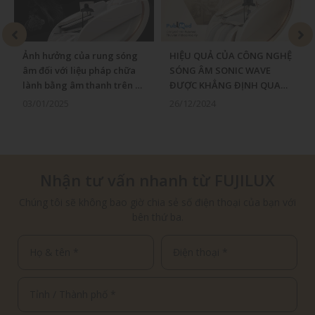
Ảnh hưởng của rung sóng
HIỆU QUẢ CỦA CÔNG NGHỆ
âm đối với liệu pháp chữa
SÓNG ÂM SONIC WAVE
lành bằng âm thanh trên cơ
ĐƯỢC KHẲNG ĐỊNH QUA
thể
NGHIÊN CỨU LÂM SÀNG
03/01/2025
26/12/2024
QUỐC TẾ
Nhận tư vấn nhanh từ FUJILUX
Chúng tôi sẽ không bao giờ chia sẻ số điện thoại của bạn với
bên thứ ba.