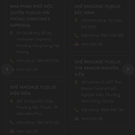
NHÀ PHÂN PHỐI ĐỘC
GHẾ MASSAGE FUJILUX
QUYỀN FUJILUX HẢI
BẮC NINH
PHÒNG (VINHOMES
259 Minh Khai, Từ Sơn,
IMPRERIA)
Bắc Ninh
BH 06-08 Khu đô thị
Điện thoại: 0901 088 885
Vinhomes Impreria,
Xem bản đồ
Phường Hồng Bàng, Hải
Phòng.
Điện thoại: 094 687 3131
GHẾ MASSAGE FUJILUX
THE MANOR NGUYỄN
Xem bản đồ
XIỂN
08 Sunrise G, KĐT The
GHẾ MASSAGE FUJILUX
Manor Central Park,
ĐIỆN BIÊN
Nguyễn Xiển, Phường
842 Võ Nguyên Giáp,
Định Công, Hà Nội
Phường Tân Thanh, TP.
Điện thoại: 0866 888 791
Điện Biên Phủ
Xem bản đồ
Điện thoại: 0867 879 222
Xem bản đồ