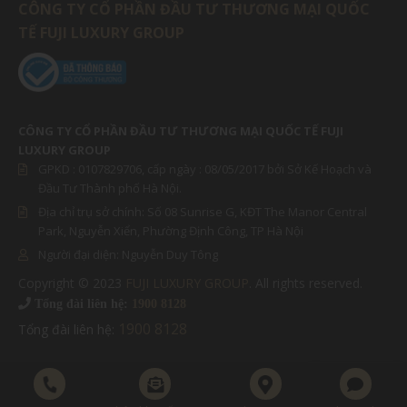
CÔNG TY CỔ PHẦN ĐẦU TƯ THƯƠNG MẠI QUỐC
TẾ FUJI LUXURY GROUP
CÔNG TY CỔ PHẦN ĐẦU TƯ THƯƠNG MẠI QUỐC TẾ FUJI
LUXURY GROUP
GPKD :
0107829706
, cấp ngày : 08/05/2017 bởi Sở Kế Hoạch và
Đầu Tư Thành phố Hà Nội.
Địa chỉ trụ sở chính: Số 08 Sunrise G, KĐT The Manor Central
Park, Nguyễn Xiển, Phường Định Công, TP Hà Nội
Người đại diện:
Nguyễn Duy Tông
Copyright © 2023
FUJI LUXURY GROUP
. All rights reserved.
MIỀN BẮC
Tổng đài liên hệ:
1900 8128
1900 8128
Tổng đài liên hệ:
MIỀN NAM
Thu nhỏ