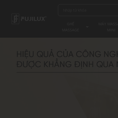
GHẾ
MÁY MASS
MASSAGE
MINI
DANH MỤC SẢN
PHẨM
Ghế massage
cao cấp
Ghế massage
sóng âm
S88 SONIC MIDNIGHT
S88 SONIC WAVE
K-FLEX ONE
FJ2800
PEARL
Ghế massage