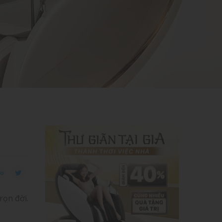
NIC S89
rọn đời.