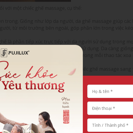
i với một chiếc ghế massage, cụ thể:
n trong. Giống như lớp da người, da ghế massage giúp các l
ười, từ môi trường bên ngoài, góp phần lớn trong việc kéo 
hế là phần tiếp xúc trực tiếp với da người sử dụng trong mọ
đến sự thoải mái, dễ chịu cho người sử dụng. Da càng giống
thấy thoải mái và cảm giác rất thật trong mỗi thao tác xoa
ức bên ngoài của ghế massage. Một chiếc ghế massage sang 
n da ghế chính là điểm quyết định.
a ghế massage
n da ghế nhanh bị hỏng và có biện pháp khắc phục tương 
c nằm trong khu vực nội chí tuyến với đặc điểm nhiệt độ và 
 thọ của da ghế, sau thời gian dài bị ảnh hưởng sẽ dễ gây 
ển trên bề mặt da.