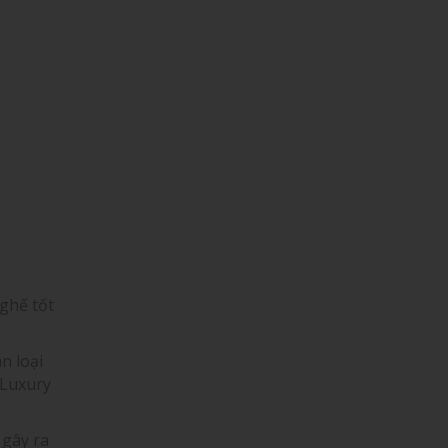
 ghế tốt
n loại
 Luxury
 gây ra