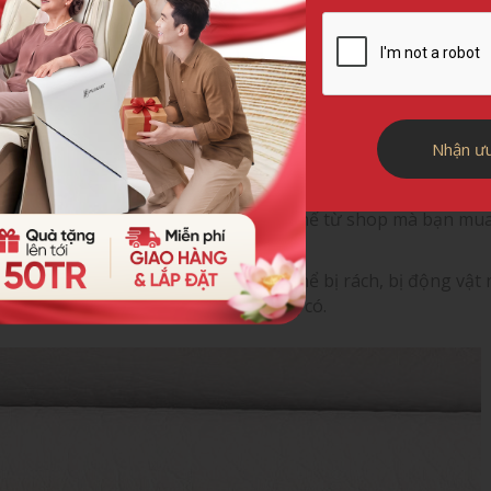
t ghế, vị trí đặt ghế nếu không được đảm bảo khô ráo cũn
đặt ghế ở vị trí thông thoáng, tránh đặt trong bếp hoặc g
o thường xuyên chịu áp lực cả bên trong và bên ngoài, da g
an sử dụng.
Nhận ưu
ười dùng rất dễ bị đổ mồ hôi trong quá trình sử dụng, điề
Hoặc người dùng không thường xuyên vệ sinh ghế, vệ sinh k
g. Hãy tham khảo các cách vệ sinh ghế từ shop mà bạn mu
ghế luôn được sạch sẽ.
nh di chuyển da ghế vướng mắc có thể bị rách, bị động vật 
 ghế, tránh các vết rách không đáng có.