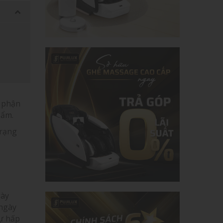
ộ phận
hẩm.
trạng
gày
 ngày
ự hấp