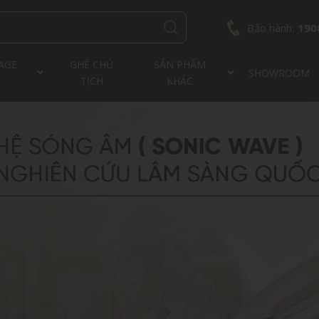
Bảo hành:
190
AGE
GHẾ CHỦ
SẢN PHẨM
SHOWROOM
TỊCH
KHÁC
AQUASONIC 3380
S88 SONIC WAVE
AQUASONIC S66
JP686DUO
AQUASO
AQUASO
JP
FJ