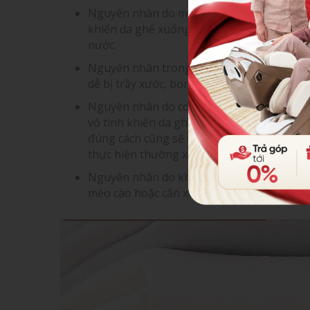
Nguyên nhân do môi trường: Môi trường đặ
khiến da ghế xuống cấp nhanh chóng. Hãy 
nước.
Nguyên nhân trong quá trình hoạt động: D
dễ bị trầy xước, bong tróc sau một thời gi
Nguyên nhân do con người: Vào mùa hè, ng
vô tình khiến da ghế massage bị hư hại. 
đúng cách cũng sẽ khiến da ghế nhanh hỏn
thực hiện thường xuyên, đúng cách để da 
Nguyên nhân do khách quan: Trong quá trì
mèo cào hoặc cắn xé gây rách. Chú ý bảo vệ