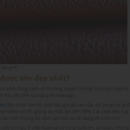
g da ghế
 được bền đẹp nhất?
vệ sinh đúng cách và thường xuyên thì việc lựa chọn loại da
ổi thọ, độ bền của da ghế massage.
ân
đều được làm từ chất liệu giả da cao cấp, đa dạng các phâ
icrofiber có độ giống da thật lên đến 98%. Các chất liệu Fuji
da thật nhưng độ bền cao hơn và dễ dàng vệ sinh hơn.
 tiết khí hậu ở Việt Nam và vô cùng lành tín, an toàn, không