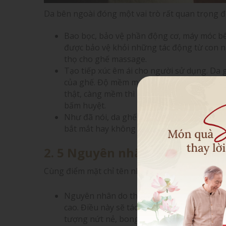
Da bên ngoài đóng một vai trò rất quan trọng đố
Bao bọc, bảo vệ phần động cơ, máy móc bê
được bảo vệ khỏi những tác động từ con ng
thọ cho ghế massage.
Tạo tiếp xúc êm ái cho người sử dụng. Da g
của ghế. Độ mềm mại của da sẽ quyết định 
thật, càng mềm thì người dùng sẽ càng cảm 
bấm huyệt.
Như đã nói, da ghế chính là phần hình th
bắt mắt hay không ngoài kiểu dáng thì phầ
2. 5 Nguyên nhân gây hỏng d
Cùng điểm mặt chỉ tên những nguyên nhân khiế
Nguyên nhân do thời tiết: Việt Nam là nướ
cao. Điều này sẽ tác động mạnh mẽ đến tuổi
tượng nứt nẻ, bong tróc, nấm mốc phát tri