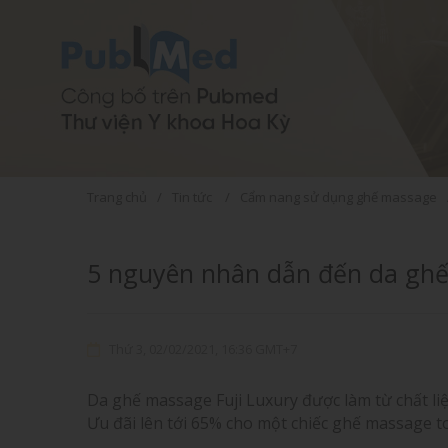
hỗ trợ trị liệu
Ghế massage
thư giãn
Trang chủ
Tin tức
Cẩm nang sử dụng ghế massage
AQUASONIC 3380
FJ916 Plus
FJS600
5 nguyên nhân dẫn đến da gh
Thứ 3, 02/02/2021, 16:36 GMT+7
Da ghế massage Fuji Luxury được làm từ chất liệ
Ưu đãi lên tới 65% cho một chiếc ghế massage t