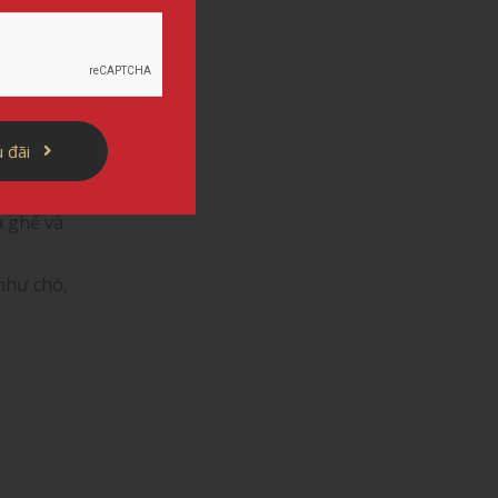
g sẽ
ần nguồn
hế rất
 đãi
u này đã
hông
a ghế và
như chó,