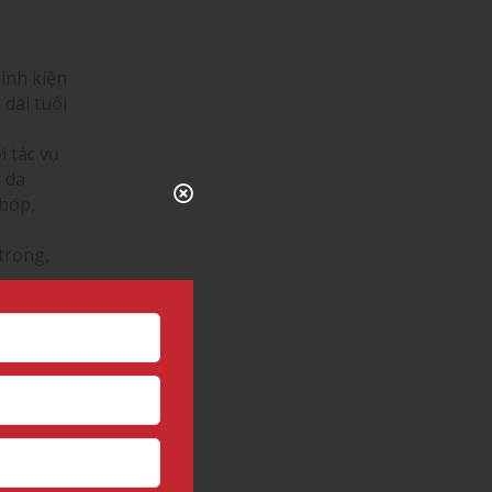
inh kiện
dài tuổi
i tác vụ
 da
 bóp,
trọng,
ứng.
độ ẩm
ra hiện