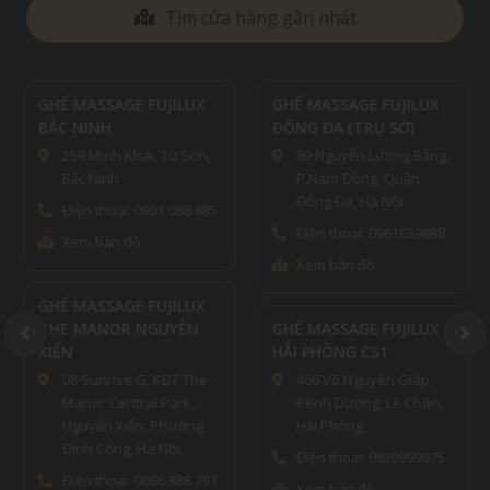
Tìm cửa hàng gần nhất
GHẾ MASSAGE FUJILUX
GHẾ MASSAGE FUJILUX
BẮC NINH
ĐỐNG ĐA (TRỤ SỞ)
259 Minh Khai, Từ Sơn,
80 Nguyễn Lương Bằng,
Bắc Ninh
P.Nam Đồng, Quận
Đống Đa, Hà Nội
Điện thoại: 0901 088 885
Điện thoại: 0961639888
Xem bản đồ
Xem bản đồ
GHẾ MASSAGE FUJILUX
THE MANOR NGUYỄN
GHẾ MASSAGE FUJILUX
XIỂN
HẢI PHÒNG CS1
08 Sunrise G, KĐT The
466 Võ Nguyên Giáp,
Manor Central Park,
Kênh Dương, Lê Chân,
Nguyễn Xiển, Phường
Hải Phòng
Định Công, Hà Nội
Điện thoại: 0839999675
Điện thoại: 0866 888 791
Xem bản đồ