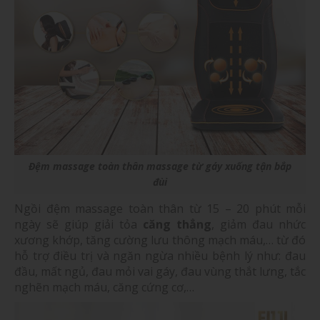
Đệm massage toàn thân massage từ gáy xuống tận bắp
đùi
Ngồi đệm massage toàn thân từ 15 – 20 phút mỗi
ngày sẽ giúp giải tỏa
căng thẳng
, giảm đau nhức
xương khớp, tăng cường lưu thông mạch máu,… từ đó
hỗ trợ điều trị và ngăn ngừa nhiều bệnh lý như: đau
đầu, mất ngủ, đau mỏi vai gáy, đau vùng thắt lưng, tắc
nghẽn mạch máu, căng cứng cơ,…