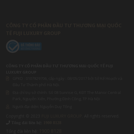
CÔNG TY CỔ PHẦN ĐẦU TƯ THƯƠNG MẠI QUỐC
TẾ FUJI LUXURY GROUP
CÔNG TY CỔ PHẦN ĐẦU TƯ THƯƠNG MẠI QUỐC TẾ FUJI
LUXURY GROUP
GPKD :
0107829706
, cấp ngày : 08/05/2017 bởi Sở Kế Hoạch và
Đầu Tư Thành phố Hà Nội.
Địa chỉ trụ sở chính: Số 08 Sunrise G, KĐT The Manor Central
Park, Nguyễn Xiển, Phường Định Công, TP Hà Nội
Người đại diện:
Nguyễn Duy Tông
Copyright © 2023
FUJI LUXURY GROUP
. All rights reserved.
MIỀN BẮC
Tổng đài liên hệ:
1900 8128
1900 8128
Tổng đài liên hệ:
MIỀN NAM