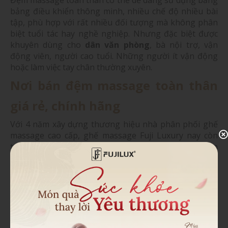
bảng điều khiển thông minh, nhiều chế độ nhiều bài
tập, phù hợp với rất nhiều đối tượng mà không phân
biệt tuổi tác hay nghề nghiệp. Nhưng đặc biệt được
khuyên dùng cho
dân văn phòng
, bà nội trợ, vận
động viên, người cao tuổi. Những người ít vận động
hoặc làm việc tay chân thường xuyên.
Nơi bán đệm massage toàn thân
giá rẻ, chính hãng
Với 4 năm xây dựng thương hiệu nhà phân phối ghế
massage cao cấp, ghế massage Fuji Luxury nay còn
triển khai thêm phân phối đệm ghế massage toàn
thân nhằm phục vụ cho các khách hàng ở phân khúc
bình dân.