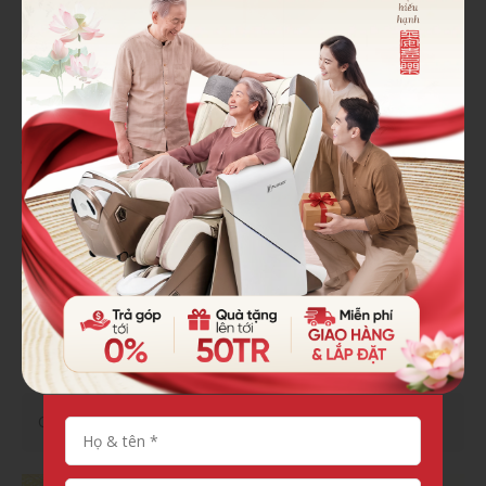
Ghế massage Fuji Luxury là nhà phân phối các sản phẩm
ghế massage và đệm massage toàn thân chính hãng
Đệm massage toàn thân Fuji Luxury với mức giá cả cạnh
tranh, tốt nhất thị trường cùng chính sách bảo hành siêu
khủng. Kính mời quý khách hàng ghé thăm showroom của
chúng tôi tọa lạc tại
132 Nguyễn Lương Bằng Đống Đa
Hà Nội
để trải nghiệm trực tiếp sản phẩm. Mọi thông tin
chi tiết vui lòng liên hệ hotline
0866 888 340
để được hỗ
trợ và tư vấn miễn phí.
Chia sẻ: