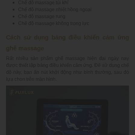
Chế độ massage túi khí
Chế độ massage nhiệt hồng ngoại
Chế độ massage rung
Chế độ massage không trọng lực
Cách sử dụng bảng điều khiển cảm ứng
ghế massage
Rất nhiều sản phẩm ghế massage hiện đại ngày nay
được thiết lập bảng điều khiển cảm ứng. Để sử dụng chế
độ này, bạn ấn nút khởi động như bình thường, sau đó
lựa chọn trên màn hình.