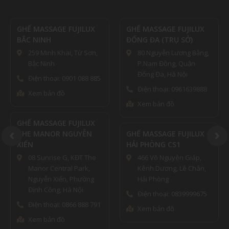
GHẾ MASSAGE FUJILUX
GHẾ MASSAGE FUJILUX
BẮC NINH
ĐỐNG ĐA (TRỤ SỞ)
259 Minh Khai, Từ Sơn,
80 Nguyễn Lương Bằng,
Bắc Ninh
P.Nam Đồng, Quận
Đống Đa, Hà Nội
Điện thoại: 0901 088 885
Điện thoại: 0961639888
Xem bản đồ
Xem bản đồ
GHẾ MASSAGE FUJILUX
THE MANOR NGUYỄN
GHẾ MASSAGE FUJILUX
XIỂN
HẢI PHÒNG CS1
08 Sunrise G, KĐT The
466 Võ Nguyên Giáp,
Manor Central Park,
Kênh Dương, Lê Chân,
Nguyễn Xiển, Phường
Hải Phòng
Định Công, Hà Nội
Điện thoại: 0839999675
Điện thoại: 0866 888 791
Xem bản đồ
Xem bản đồ