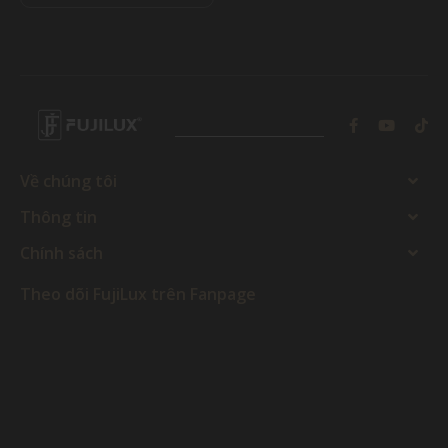
Về chúng tôi
Thông tin
Chính sách
Theo dõi FujiLux trên Fanpage