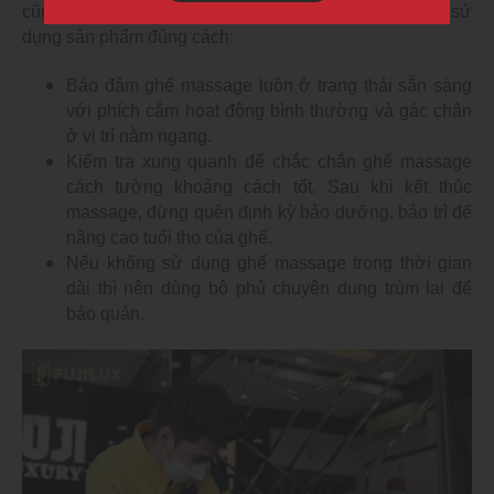
cũng cần lưu ý một số điều dưới đây để đảm bảo sử
dụng sản phẩm đúng cách:
Bảo đảm ghế massage luôn ở trạng thái sẵn sàng
với phích cắm hoạt động bình thường và gác chân
ở vị trí nằm ngang.
Kiểm tra xung quanh để chắc chắn ghế massage
cách tường khoảng cách tốt. Sau khi kết thúc
massage, đừng quên định kỳ bảo dưỡng, bảo trì để
nâng cao tuổi thọ của ghế.
Nếu không sử dụng ghế massage trong thời gian
dài thì nên dùng bộ phủ chuyên dụng trùm lại để
bảo quản.