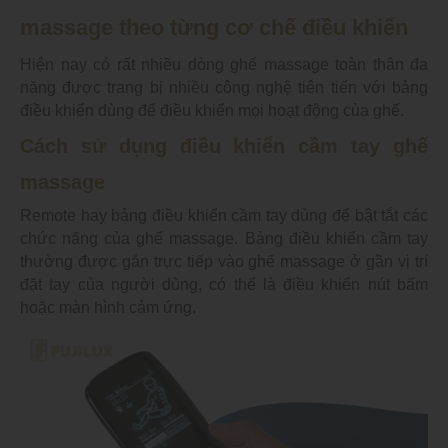
massage theo từng cơ chế điều khiển
Hiện nay có rất nhiều dòng ghế massage toàn thân đa
năng được trang bị nhiều công nghệ tiên tiến với bảng
điều khiển dùng để điều khiển mọi hoạt động của ghế.
Cách sử dụng điều khiển cầm tay ghế
massage
Remote hay bảng điều khiển cầm tay dùng để bật tắt các
chức năng của ghế massage. Bảng điều khiển cầm tay
thường được gắn trực tiếp vào ghế massage ở gần vị trí
đặt tay của người dùng, có thể là điều khiển nút bấm
hoặc màn hình cảm ứng.