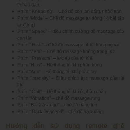
trí ban đầu.
Phím “ Kneading” – Chế độ con lăn đấm, nhào nặn
Phím “Mode” – Chế độ massage tự động ( 4 bài tập
tự động)
Phím “ Speed” – điều chỉnh cường độ massage của
con lăn
Phím “ Heat” – Chế độ massage nhiệt hồng ngoại
Phím “Zero” – Chế độ massage không trọng lực
Phím “ Pressure” – lực ép của túi khí
Phím “Hips” – Hệ thống túi khí phần hông
Phím “Arm” – Hệ thống túi khí phần tay
Phím “Intensity” – Điều chỉnh lực massage của túi
khí
Phím “ Calf” – Hệ thống túi khí ở phần chân
Phím “Vibration” – chế độ massage rung
Phím “Back Ascend” – chế độ nâng lên
Phím “ Back Descend” – chế độ hạ xuống
Hướng dẫn sử dụng remote ghế