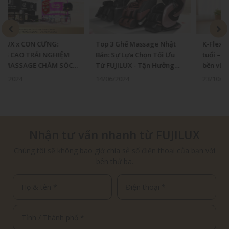
Top 3 Ghế Massage Nhật
K-Flex One cho người cao
Bản: Sự Lựa Chọn Tối Ưu
tuổi – Món quà sức khỏe
Từ FUJILUX - Tận Hưởng
bền vững
Sức Khỏe Vàng
14/06/2024
23/10/2025
Nhận tư vấn nhanh từ FUJILUX
Chúng tôi sẽ không bao giờ chia sẻ số điện thoại của bạn với
bên thứ ba.