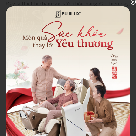
Đây là thiết bị chăm sóc sức khỏe hàng đầu hiện nay,
mang lại hiệu quả rõ rệt sau thời gian sử dụng.
3. Ghế massage FUJILUX
Ghế massage được sản xuất theo công nghệ hiện đại
của Nhật, kiểu dáng tinh tế sang trọng, đa chức năng,
độ bền cao lên tới 30 năm, giá thành tốt, dễ sử dụng,
thích hợp cho mọi đối tượng .. là những lí do khuyên
mọi người nên tặng thiết bị máy massage hữu hiệu
này cho người thân, là món quà sức khỏe ý nghĩa và
thiết thực dành tặng cho ông bà, bố mẹ và những
người đã lớn tuổi.
Ghế massage cao cấp
có đầy đủ mọi tính năng
massagetừ đầu tới vai, cổ, gáy, lưng, đùi…giúp bạn thả
lỏng cơ thể, mang lại cảm giác thoải mái, tận hưởng
thư giãn sau một ngày dài mệt mỏi với công việc, lo
toan trong cuộc sống, điều đặc biệt hơn cả là chúng
có khả năng giảm đau cột sống, nhức mỏi xương
khớp, hỗ trợ quá trình điều trị đau lưng, mất ngủ,…
nhanh chóng giúp các bậc sinh thành ngủ ngon giấc