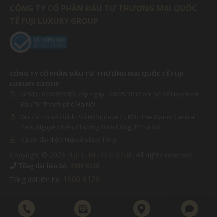
CÔNG TY CỔ PHẦN ĐẦU TƯ THƯƠNG MẠI QUỐC
TẾ FUJI LUXURY GROUP
CÔNG TY CỔ PHẦN ĐẦU TƯ THƯƠNG MẠI QUỐC TẾ FUJI
LUXURY GROUP
GPKD :
0107829706
, cấp ngày : 08/05/2017 bởi Sở Kế Hoạch và
Đầu Tư Thành phố Hà Nội.
Địa chỉ trụ sở chính: Số 08 Sunrise G, KĐT The Manor Central
Park, Nguyễn Xiển, Phường Định Công, TP Hà Nội
Người đại diện:
Nguyễn Duy Tông
Copyright © 2023
FUJI LUXURY GROUP
. All rights reserved.
MIỀN BẮC
Tổng đài liên hệ:
1900 8128
1900 8128
Tổng đài liên hệ:
MIỀN NAM
Thu nhỏ