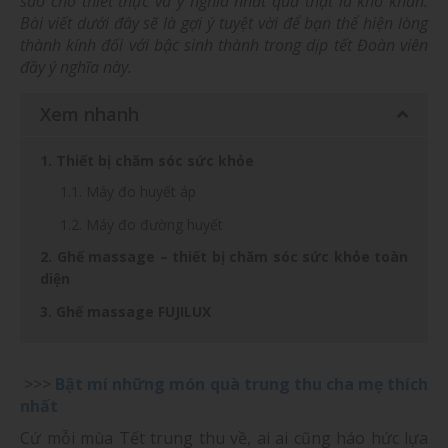
sao cho thiết thực và ý nghĩa nhất quả thật là khó khăn.
Bài viết dưới đây sẽ là gợi ý tuyệt vời để bạn thể hiện lòng
thành kính đối với bậc sinh thành trong dịp tết Đoàn viên
đầy ý nghĩa này.
Xem nhanh
1. Thiết bị chăm sóc sức khỏe
1.1. Máy đo huyết áp
1.2. Máy đo đường huyết
2. Ghế massage – thiết bị chăm sóc sức khỏe toàn
diện
3. Ghế massage FUJILUX
>>>
Bật mí những món quà trung thu cha mẹ thích
nhất
Cứ mỗi mùa Tết trung thu về, ai ai cũng háo hức lựa