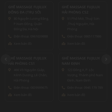
GHẾ MASSAGE FUJILUX
GHẾ MASSAGE FUJILUX
ĐỐNG ĐA (TRỤ SỞ)
HẢI PHÒNG CS2
80 Nguyễn Lương Bằng,
51 Phố Mới, Thuỷ Sơn
P.Nam Đồng, Quận
,Thuỷ Nguyên, Hải
Đống Đa, Hà Nội
Phòng
Điện thoại: 0961639888
Điện thoại: 0865117986
Xem bản đồ
Xem bản đồ
GHẾ MASSAGE FUJILUX
GHẾ MASSAGE FUJILUX
HẢI PHÒNG CS1
NAM ĐỊNH
466 Võ Nguyên Giáp,
123 Đông A, P. Lộc
Kênh Dương, Lê Chân,
Vượng, Thành phố Nam
Hải Phòng
Định, Nam Định
Điện thoại: 0839999675
Điện thoại: 0945 179 789
Xem bản đồ
Xem bản đồ