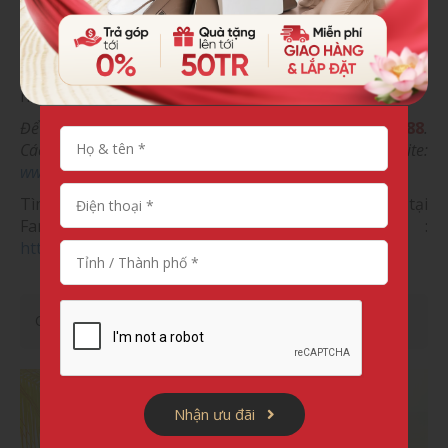
mỗi ngày.
Hãy cùng Fuji Luxury gửi trọn yêu thương đến cha mẹ
bằng những món quà sức khỏe với tất cả tấm lòng
nhé!
Để nhận tư vấn miễn phí vui lòng liên hệ
0961 639 888
.
Các bạn có thể tham khảo thông tin chi tiết tại website:
www.fujiluxury.vn
.
Tìm hiểu thêm chương trình khuyến mãi mới nhất tại
Fanpage Fuji Luxury :
https://www.facebook.com/GheMassageFuji/
Chia sẻ:
Nhận ưu đãi