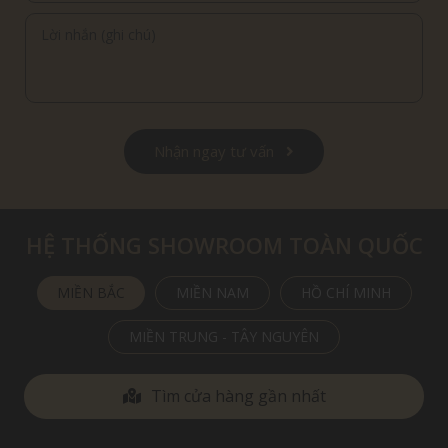
Nhận ngay tư vấn
HỆ THỐNG SHOWROOM TOÀN QUỐC
MIỀN BẮC
MIỀN NAM
HỒ CHÍ MINH
MIỀN TRUNG - TÂY NGUYÊN
Tìm cửa hàng gần nhất