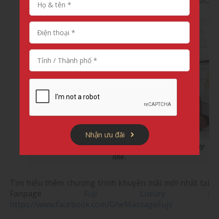
TP Hồ Chí Minh
Nhận ưu đãi
Ghé thăm showroom của chúng tôi và dùng thử ngay
nhé.
Tìm hiểu thêm chương trình khuyến mãi mới nhất tại
Fanpage
Fuji Luxury
:
https://www.facebook.com/GheMassageFuji/