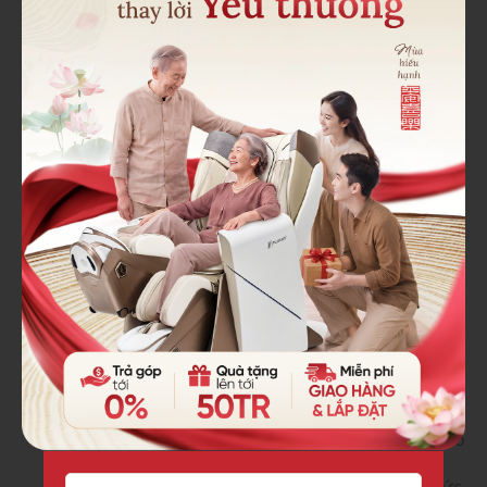
Bán trả góp lãi suất 0%, giá vẫn tốt như trả thẳng.
Xem thêm:
Đã có câu trả lời về âm thanh lạ khi sử dụng ghế
massage
4 đặc điểm chỉ người sống thọ mới có
Tác hại của việc ngồi quá nhiều và cách khắc phục
bằng ghế massage
Tư vấn mua ghế massage cho gia đình đông người
Đăng ký dùng thử qua hotline
0961 639 888
hoặc
0911
446 447
. Ghé thăm showroom ghế massage Fuji
Luxury tại các địa chỉ:
132 Nguyễn Lương Bằng, Đống Đa, Hà Nội
45 Hoàng Văn Thụ, Hải Châu, Đà Nẵng
Vạn Hạnh Mall, 11 Sư Vạn Hạnh, Quận 10, TP Hồ
Chí Minh
GIGAMALL, 240-242 Phạm Văn Đồng, Q Thủ Đức,