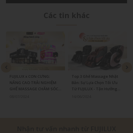
Các tin khác
FUJILUX x CON CƯNG:
Top 3 Ghế Massage Nhật
NÂNG CAO TRẢI NGHIỆM
Bản: Sự Lựa Chọn Tối Ưu
GHẾ MASSAGE CHĂM SÓC
Từ FUJILUX - Tận Hưởng
SỨC KHỎE MẸ BẦU
Sức Khỏe Vàng
08/07/2024
14/06/2024
Nhận tư vấn nhanh từ FUJILUX