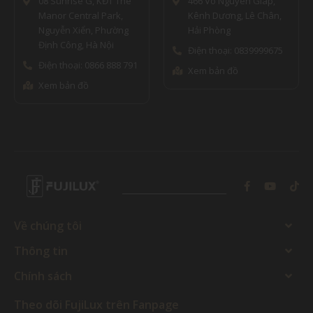
08 Sunrise G, KĐT The
466 Võ Nguyên Giáp,
Manor Central Park,
Kênh Dương, Lê Chân,
Nguyễn Xiển, Phường
Hải Phòng
Định Công, Hà Nội
Điện thoại: 0839999675
Điện thoại: 0866 888 791
Xem bản đồ
Xem bản đồ
Về chúng tôi
Thông tin
Chính sách
Theo dõi FujiLux trên Fanpage