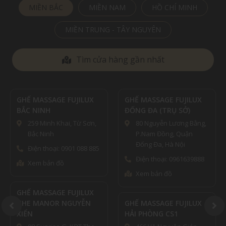
MIỀN BẮC
MIỀN NAM
HỒ CHÍ MINH
MIỀN TRUNG - TÂY NGUYÊN
Tìm cửa hàng gần nhất
GHẾ MASSAGE FUJILUX
GHẾ MASSAGE FUJILUX
BẮC NINH
ĐỐNG ĐA (TRỤ SỞ)
259 Minh Khai, Từ Sơn,
80 Nguyễn Lương Bằng,
Bắc Ninh
P.Nam Đồng, Quận
Đống Đa, Hà Nội
Điện thoại: 0901 088 885
Điện thoại: 0961639888
Xem bản đồ
Xem bản đồ
GHẾ MASSAGE FUJILUX
THE MANOR NGUYỄN
GHẾ MASSAGE FUJILUX
XIỂN
HẢI PHÒNG CS1