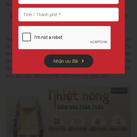
hoặc khó ngủ do căng thẳng, giảm đau.
Phương pháp xử lý nóng 45 độ với
nhiệt hồng Ngoại
Massage nhiệt nóng luôn là phương pháp dân gian truyền bá
từ nhiều đời nhằm mục đích giảm đau vô cùng hiệu quả. Tại
Massage Nhật Bản JP 9000 nhiệt hồng ngoại hệ thống ấm lên
Nhận ưu đãi
đến 45 độ, diện tích tỏa nhiệt khắp cơ thể. Nhiệt ấm giúp hỗ
trợ làm dịu cơn đau nhanh chóng thúc đẩy tuần và quá trình
trao đổi chất, làm tăng hiệu quả massage nhiều lần.