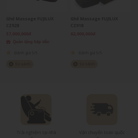
Ghế Massage FUJILUX
Ghế Massage FUJILUX
G
CZ928
CZ918
2
57,000,000đ
62,000,000đ
3
Quàn tặng hấp dẫn
Đánh giá
5/5
Đánh giá
5/5
So sánh
So sánh
Trải nghiệm tại nhà
Vận chuyển toàn quốc