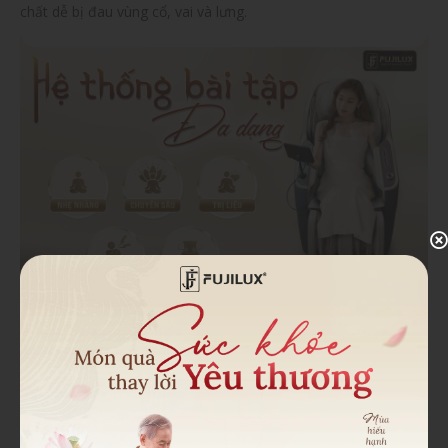
chất dễ bị đau vùng cổ, vai và lưng.
Hệ thống 5 bài tập cá nhân hóa bao gồm: Nhẹ nhàng - Chuyên
sâu - Trị liệu - Cổ vai - Eo hông.
Sục massage chân 360 độ
Bàn chân được coi là trái tim thứ hai của cơ thể, chăm sóc kỹ