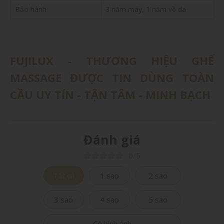
Bảo hành
3 năm máy, 1 năm về da
FUJILUX - THƯƠNG HIỆU GHẾ
MASSAGE ĐƯỢC TIN DÙNG TOÀN
CẦU UY TÍN - TẬN TÂM - MINH BẠCH
Đánh giá
0/5
Tất cả
1 sao
2 sao
3 sao
4 sao
5 sao
Có hình ảnh