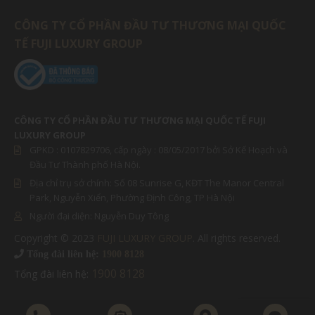
CÔNG TY CỔ PHẦN ĐẦU TƯ THƯƠNG MẠI QUỐC
TẾ FUJI LUXURY GROUP
CÔNG TY CỔ PHẦN ĐẦU TƯ THƯƠNG MẠI QUỐC TẾ FUJI
LUXURY GROUP
GPKD :
0107829706
, cấp ngày : 08/05/2017 bởi Sở Kế Hoạch và
Đầu Tư Thành phố Hà Nội.
Địa chỉ trụ sở chính: Số 08 Sunrise G, KĐT The Manor Central
Park, Nguyễn Xiển, Phường Định Công, TP Hà Nội
Người đại diện:
Nguyễn Duy Tông
Copyright © 2023
FUJI LUXURY GROUP
. All rights reserved.
MIỀN BẮC
Tổng đài liên hệ:
1900 8128
1900 8128
Tổng đài liên hệ:
MIỀN NAM
Thu nhỏ