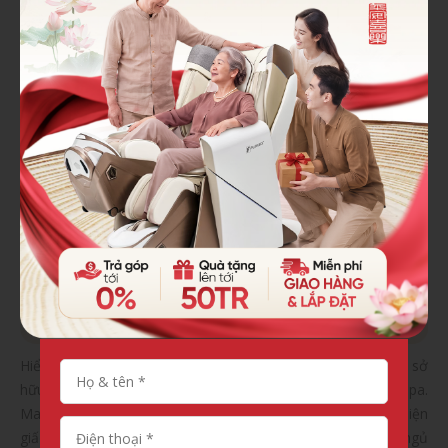
đôi bàn chân là chăm sóc sức khỏe tốt. Sở dĩ như vậy bởi vì
bàn chân diễn ra quá trình cung cấp lưu thông máu và duy trì
hệ thống tuần hoàn.
Hiểu được điều quan trọng để có một sức khỏe tốt JP 9000 sở
hữu 2 hàng bi lăn tại bàn chân, massage chân chuẩn Spa.
Massage chân hàng ngày bằng cách massage giúp cải thiện
giấc ngủ, đặc biệt với những người thường xuyên mất ngủ