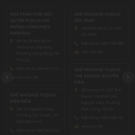
NHÀ PHÂN PHỐI ĐỘC
GHẾ MASSAGE FUJILUX
QUYỀN FUJILUX HẢI
BẮC NINH
PHÒNG (VINHOMES
259 Minh Khai, Từ Sơn,
IMPRERIA)
Bắc Ninh
BH 06-08 Khu đô thị
Điện thoại: 0901 088 885
Vinhomes Impreria,
Xem bản đồ
Phường Hồng Bàng, Hải
Phòng.
Điện thoại: 094 687 3131
GHẾ MASSAGE FUJILUX
THE MANOR NGUYỄN
Xem bản đồ
XIỂN
08 Sunrise G, KĐT The
GHẾ MASSAGE FUJILUX
Manor Central Park,
ĐIỆN BIÊN
Nguyễn Xiển, Phường
842 Võ Nguyên Giáp,
Định Công, Hà Nội
Phường Tân Thanh, TP.
Điện thoại: 0866 888 791
Điện Biên Phủ
Xem bản đồ
Điện thoại: 0867 879 222