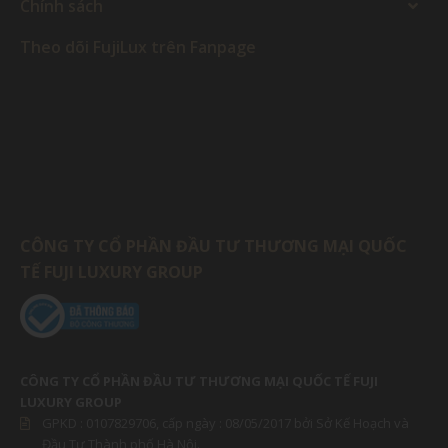
Chính sách
Theo dõi FujiLux trên Fanpage
CÔNG TY CỔ PHẦN ĐẦU TƯ THƯƠNG MẠI QUỐC
TẾ FUJI LUXURY GROUP
CÔNG TY CỔ PHẦN ĐẦU TƯ THƯƠNG MẠI QUỐC TẾ FUJI
LUXURY GROUP
GPKD :
0107829706
, cấp ngày : 08/05/2017 bởi Sở Kế Hoạch và
Đầu Tư Thành phố Hà Nội.