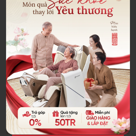
Hạn chế tối đa chất lỏng khi vệ sinh bề mặt da ghế.
Bảng điều khiển tự động
Chỉ được vệ sinh bằng khăn khô mềm hoặc khăn ẩm,
không sử dụng bất cứ loại chất lỏng hay dung môi
nào khác có thể dẫn đến chập điện.
Một số lưu ý khi vệ sinh ghế