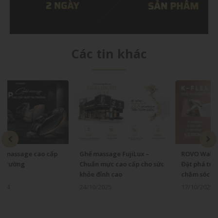
Các tin khác
Ghế massage FujiLux –
ROVO Walking K-Flex One:
Chuẩn mực cao cấp cho sức
Đột phá trong kỷ nguyên
khỏe đỉnh cao
chăm sóc sức khỏe tại gia
24/10/2025
17/10/2025