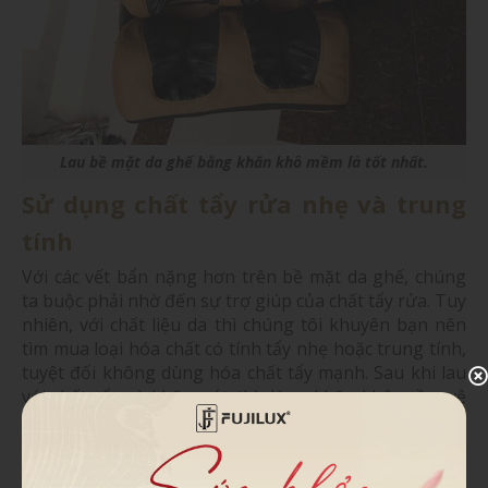
Lau bề mặt da ghế bằng khăn khô mềm là tốt nhất.
Sử dụng chất tẩy rửa nhẹ và trung
tính
Với các vết bẩn nặng hơn trên bề mặt da ghế, chúng
ta buộc phải nhờ đến sự trợ giúp của chất tẩy rửa. Tuy
nhiên, với chất liệu da thì chúng tôi khuyên bạn nên
tìm mua loại hóa chất có tính tẩy nhẹ hoặc trung tính,
tuyệt đối không dùng hóa chất tẩy mạnh. Sau khi lau
với chất tẩy và khăn ướt thì dùng khăn khô mềm vệ
sinh lại cho đến khi sạch hoàn toàn. Bề mặt da phải
khô và không còn tàn dư hóa chất, có thể dùng thêm
máy sấy tóc để hong khô nhanh hơn.