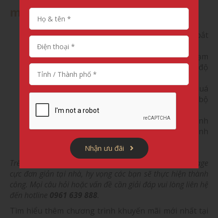
massage tại nhà
Rút tất cả các nguồn điện của ghế trước khi bắt
tay vào vệ sinh để đảm bảo an toàn.
Không tự ý tháo dời các bộ phận hay đụng chạm
vào phần linh kiện nếu không có đủ trình độ
chuyên môn.
Không sử dụng các hóa chất hữu cơ tẩy rửa quá
mạnh có thể làm hỏng lớp da ghế và một số bộ
phận bằng nhựa.
Hạn chế tối đa việc sử dụng chất lỏng để vệ sinh
da ghế. Nếu dùng thì phải làm khô càng nhanh
càng tốt.
Nhận ưu đãi
Trên đây là một vài mẹo hưỡng dẫn vệ sinh ghế massage
cực đơn giản tại nhà, hy vọng các bạn sẽ thực hiện thành
công. Mọi câu hỏi hoặc vấn đề cần giải đáp vui lòng liên hệ
đến hotline
0961 639 888
.
Tìm hiểu thêm chương trình khuyến mãi mới nhất tại