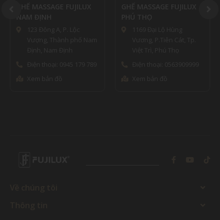
X
GHẾ MASSAGE FUJILUX
QUẢNG NINH
PHÚ THỌ
Lô 88 KĐT Đông Ga, P
1169 Đại Lộ Hùng
Giếng Đáy, TP Hạ Long,
Nam
Vương, P.Tiên Cát, Tp.
Quảng Ninh
Việt Trì, Phú Thọ
Điện thoại: 0964462552
789
Điện thoại: 0563909999
Xem bản đồ
Xem bản đồ
Về chúng tôi
Thông tin