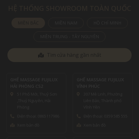
HỆ THỐNG SHOWROOM TOÀN QUỐC
MIỀN BẮC
MIỀN NAM
HỒ CHÍ MINH
MIỀN TRUNG - TÂY NGUYÊN
Tìm cửa hàng gần nhất
X
GHẾ MASSAGE FUJILUX
GHẾ MASSAGE FUJILUX
VĨNH PHÚC
SƠN LA
n
307 Mê Linh, Phường
42 Chu Văn Thịnh, P. Tô
Liên Bảo, Thành phố
Hiệu, Thành phố Sơn La
Vĩnh Yên
Điện thoại: 0867879222
86
Điện thoại: 0359 585 555
Xem bản đồ
Xem bản đồ
ĐIỆN MÁY HOÀNG ANH