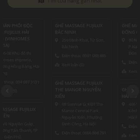
Tìm cửa hàng gần nhất
GHẾ MASSAGE FUJILUX
GHẾ MASSAGE FUJILUX
BẮC NINH
ĐỐNG ĐA (TRỤ SỞ)
259 Minh Khai, Từ Sơn,
80 Nguyễn Lương Bằng,
Bắc Ninh
P.Nam Đồng, Quận
Đống Đa, Hà Nội
Điện thoại: 0901 088 885
Điện thoại: 0961639888
Xem bản đồ
Xem bản đồ
GHẾ MASSAGE FUJILUX
THE MANOR NGUYỄN
GHẾ MASSAGE FUJILUX
XIỂN
HẢI PHÒNG CS1
08 Sunrise G, KĐT The
466 Võ Nguyên Giáp,
Manor Central Park,
Kênh Dương, Lê Chân,
Nguyễn Xiển, Phường
Hải Phòng
Định Công, Hà Nội
Điện thoại: 0839999675
Điện thoại: 0866 888 791
Xem bản đồ