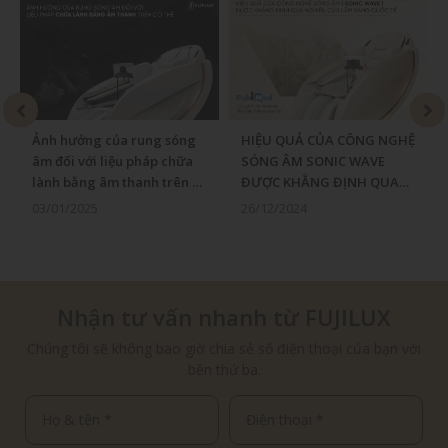
HIỆU QUẢ CỦA CÔNG NGHỆ
FUJILUX x CON CƯNG:
SÓNG ÂM SONIC WAVE
NÂNG CAO TRẢI NGHIỆM
ĐƯỢC KHẲNG ĐỊNH QUA
GHẾ MASSAGE CHĂM SÓC
NGHIÊN CỨU LÂM SÀNG
SỨC KHỎE MẸ BẦU
26/12/2024
08/07/2024
QUỐC TẾ
Nhận tư vấn nhanh từ FUJILUX
Chúng tôi sẽ không bao giờ chia sẻ số điện thoại của bạn với
bên thứ ba.