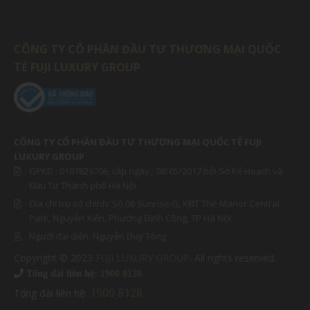
CÔNG TY CỔ PHẦN ĐẦU TƯ THƯƠNG MẠI QUỐC
TẾ FUJI LUXURY GROUP
CÔNG TY CỔ PHẦN ĐẦU TƯ THƯƠNG MẠI QUỐC TẾ FUJI
LUXURY GROUP
GPKD :
0107829706
, cấp ngày : 08/05/2017 bởi Sở Kế Hoạch và
Đầu Tư Thành phố Hà Nội.
Địa chỉ trụ sở chính: Số 08 Sunrise G, KĐT The Manor Central
Park, Nguyễn Xiển, Phường Định Công, TP Hà Nội
Người đại diện:
Nguyễn Duy Tông
Copyright © 2023
FUJI LUXURY GROUP
. All rights reserved.
MIỀN BẮC
Tổng đài liên hệ:
1900 8128
1900 8128
Tổng đài liên hệ:
MIỀN NAM