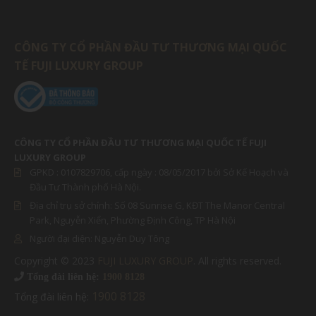
CÔNG TY CỔ PHẦN ĐẦU TƯ THƯƠNG MẠI QUỐC
TẾ FUJI LUXURY GROUP
CÔNG TY CỔ PHẦN ĐẦU TƯ THƯƠNG MẠI QUỐC TẾ FUJI
LUXURY GROUP
GPKD :
0107829706
, cấp ngày : 08/05/2017 bởi Sở Kế Hoạch và
Đầu Tư Thành phố Hà Nội.
Địa chỉ trụ sở chính: Số 08 Sunrise G, KĐT The Manor Central
Park, Nguyễn Xiển, Phường Định Công, TP Hà Nội
Người đại diện:
Nguyễn Duy Tông
Copyright © 2023
FUJI LUXURY GROUP
. All rights reserved.
MIỀN BẮC
Tổng đài liên hệ:
1900 8128
1900 8128
Tổng đài liên hệ:
MIỀN NAM