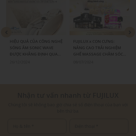
HIỆU QUẢ CỦA CÔNG NGHỆ
FUJILUX x CON CƯNG:
SÓNG ÂM SONIC WAVE
NÂNG CAO TRẢI NGHIỆM
ĐƯỢC KHẲNG ĐỊNH QUA
GHẾ MASSAGE CHĂM SÓC
NGHIÊN CỨU LÂM SÀNG
SỨC KHỎE MẸ BẦU
26/12/2024
08/07/2024
QUỐC TẾ
Nhận tư vấn nhanh từ FUJILUX
Chúng tôi sẽ không bao giờ chia sẻ số điện thoại của bạn với
bên thứ ba.