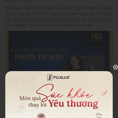
Nếu bạn lựa chọn để làm quà tặng người thân, ông bà
trong gia đình thì tốt nhất bạn nên đưa họ đi cùng,
lúc này sự trải nghiệm thực tế của họ sẽ là câu trả lời
thích đáng nhất cho một sản phẩm phù hợp.