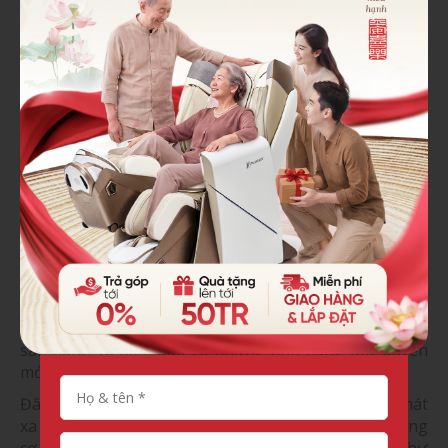
Ghế massage còn hỗ trợ phục hồi chức năng cho
người sau tai biến
Nên chọn thương hiệu ghế
massage nào làm quà tặng ông
bà?
Trên thị trường hiện nay có khá nhiều thương hiệu
ghế massage
nhưng nổi bật lên cả đó chính là
Fuji
Luxury
một thương hiệu tới từ Nhật Bản, với nhiều
mẫu mã đa dạng, chủng loại cũng như thiết kế luôn
sẵn hàng và đảm bảo có những tính năng độc quyền
mới nhất.
Đây là mẫu ghế cao cấp có đầy đủ mọi tính năng mát
xa từ đầu tới vai, cổ, gáy, lưng, đùi…giúp bạn thả lỏng
cơ thể, mang lại cảm giác thoải mái, tận hưởng thư