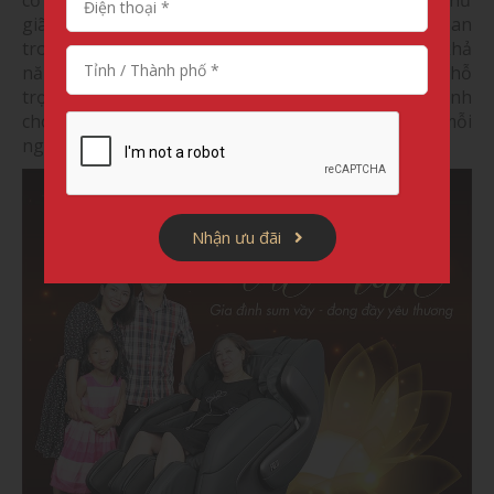
giãn sau một ngày dài mệt mỏi với công việc, lo toan
trong cuộc sống, điều đặc biệt hơn cả là chúng có khả
năng giảm đau cột sống, nhức mỏi xương khớp, hỗ
trợ quá trình điều trị đau lưng, mất ngủ,… nhanh
chóng giúp các bậc sinh thành ngủ ngon giấc mỗi
ngày.
Nhận ưu đãi