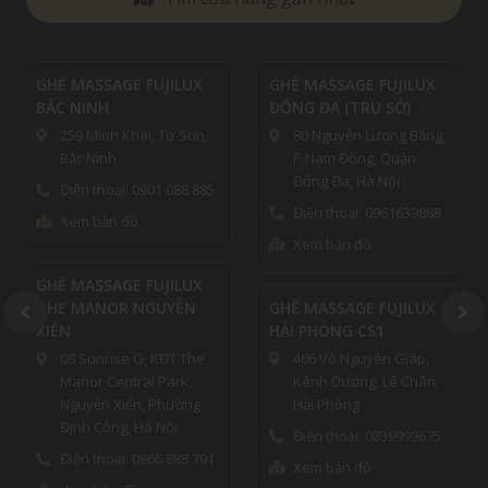
GHẾ MASSAGE FUJILUX
GHẾ MASSAGE FUJILUX
BẮC NINH
ĐỐNG ĐA (TRỤ SỞ)
259 Minh Khai, Từ Sơn,
80 Nguyễn Lương Bằng,
Bắc Ninh
P.Nam Đồng, Quận
Đống Đa, Hà Nội
Điện thoại: 0901 088 885
Điện thoại: 0961639888
Xem bản đồ
Xem bản đồ
GHẾ MASSAGE FUJILUX
THE MANOR NGUYỄN
GHẾ MASSAGE FUJILUX
XIỂN
HẢI PHÒNG CS1
08 Sunrise G, KĐT The
466 Võ Nguyên Giáp,
Manor Central Park,
Kênh Dương, Lê Chân,
Nguyễn Xiển, Phường
Hải Phòng
Định Công, Hà Nội
Điện thoại: 0839999675
Điện thoại: 0866 888 791
Xem bản đồ