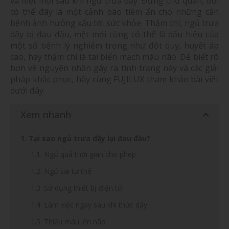
và mệt mỏi sau khi ngủ trưa dậy. Đừng chủ quan, bởi
có thể đây là một cảnh báo tiềm ẩn cho những căn
bệnh ảnh hưởng xấu tới sức khỏe. Thậm chí, ngủ trưa
dậy bị đau đầu, mệt mỏi cũng có thể là dấu hiệu của
một số bệnh lý nghiêm trọng như đột quỵ, huyết áp
cao, hay thậm chí là tai biến mạch máu não. Để biết rõ
hơn về nguyên nhân gây ra tình trạng này và các giải
pháp khắc phục, hãy cùng FUJILUX tham khảo bài viết
dưới đây.
Xem nhanh
1. Tại sao ngủ trưa dậy lại đau đầu?
1.1. Ngủ quá thời gian cho phép
1.2. Ngủ sai tư thế
1.3. Sử dụng thiết bị điện tử
1.4. Làm việc ngay sau khi thức dậy
1.5. Thiếu máu lên não