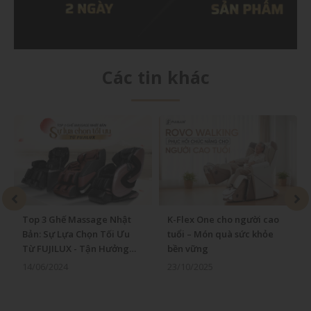
Các tin khác
 3 Ghế Massage Nhật
K-Flex One cho người cao
Ảnh hưở
: Sự Lựa Chọn Tối Ưu
tuổi – Món quà sức khỏe
âm đối v
FUJILUX - Tận Hưởng
bền vững
lành bằ
c Khỏe Vàng
thể
06/2024
23/10/2025
03/01/2