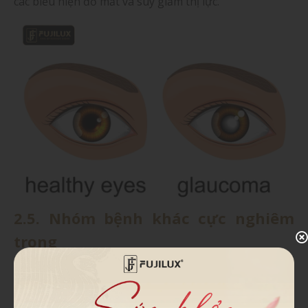
các biểu hiện đỏ mắt và suy giảm thị lực.
2.5. Nhóm bệnh khác cực nghiêm
trọng
Đột quỵ hoặc tai biến mạch máu não: Nếu người
bệnh có các triệu chứng đau đầu dữ dội và liên
tục kèm theo nôn mửa, mất ý thức, mất thăng