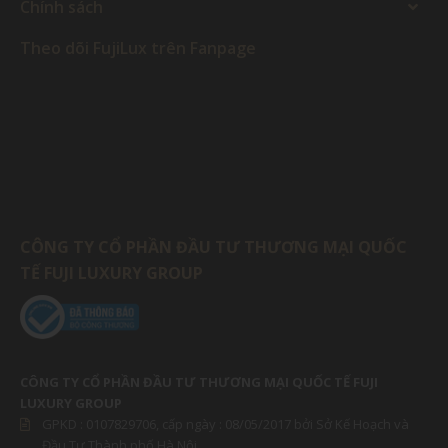
Chính sách
Theo dõi FujiLux trên Fanpage
CÔNG TY CỔ PHẦN ĐẦU TƯ THƯƠNG MẠI QUỐC
TẾ FUJI LUXURY GROUP
CÔNG TY CỔ PHẦN ĐẦU TƯ THƯƠNG MẠI QUỐC TẾ FUJI
LUXURY GROUP
GPKD :
0107829706
, cấp ngày : 08/05/2017 bởi Sở Kế Hoạch và
Đầu Tư Thành phố Hà Nội.