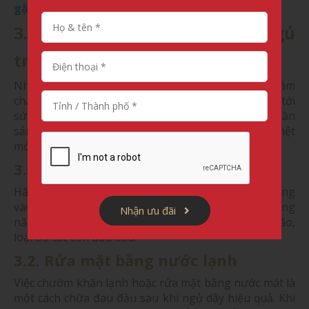
gặp
3. Cách chữa đau đầu khi ngủ
trưa dậy hiệu quả
Những cơn đau đầu sau khi ngủ trưa dậy sẽ gây giảm
chất lượng công việc, lâu dần sẽ ảnh hưởng xấu tới
sức khỏe. Áp dụng các mẹo dưới đây sẽ giúp tinh thần
sảng khoái, tránh việc ngủ trưa dậy bị đau đầu mệt
mỏi.
3.1. Massage nhẹ nhàng
Hãy sử dụng ngón tay và thực hiện mát xa nhẹ nhàng
vào vùng thái dương, việc này giúp hệ thần kinh trong
Nhận ưu đãi
não bộ được thư giãn, hỗ trợ lưu thông máu lên não,
loại bỏ các cơn đau đầu.
3.2. Rửa mặt bằng nước lạnh
Việc chườm khăn lạnh hoặc rửa mặt bằng nước mát là
một cách chữa đau đầu sau khi ngủ dậy hiệu quả. Khi