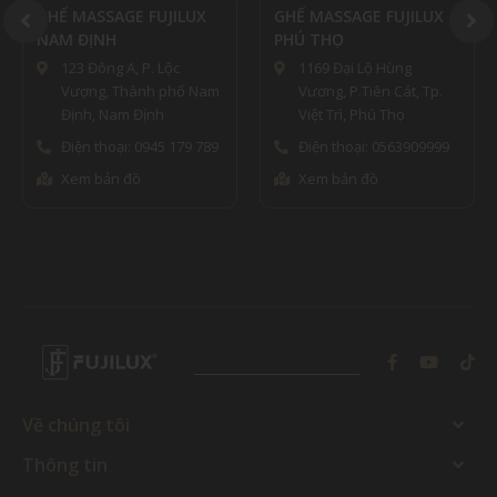
ASSAGE FUJILUX
GHẾ MASSAGE FUJILUX
QUẢNG N
ỊNH
PHÚ THỌ
Lô 88 
Đông A, P. Lộc
1169 Đại Lộ Hùng
Giếng Đ
ng, Thành phố Nam
Vương, P.Tiên Cát, Tp.
Quảng 
h, Nam Định
Việt Trì, Phú Thọ
Điện th
 thoại: 0945 179 789
Điện thoại: 0563909999
Xem bả
 bản đồ
Xem bản đồ
Về chúng tôi
Thông tin