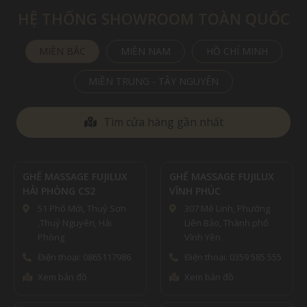
HỆ THỐNG SHOWROOM TOÀN QUỐC
MIỀN BẮC
MIỀN NAM
HỒ CHÍ MINH
MIỀN TRUNG - TÂY NGUYÊN
Tìm cửa hàng gần nhất
ASSAGE FUJILUX
GHẾ MASSAGE FUJILUX
GHẾ MASS
HÒNG CS2
VĨNH PHÚC
SƠN LA
Phố Mới, Thuỷ Sơn
307 Mê Linh, Phường
42 Chu 
uỷ Nguyên, Hải
Liên Bảo, Thành phố
Hiệu, 
ng
Vĩnh Yên
Điện th
n thoại: 0865117986
Điện thoại: 0359 585 555
Xem bả
 bản đồ
Xem bản đồ
ĐIỆN MÁ