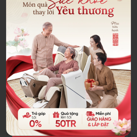
bằng, mất khả năng nói chuyện hoặc tê cứng
vùng mặt,... Đột quỵ là chứng bệnh vô cùng nguy
hiểm và để lại hậu quả nặng nề.
Dị chứng do chấn tương vùng đầu: Người bệnh
có tiền sử tai nạn hoặc chấn thương vùng đầu có
thể là nguyên nhân gây đau đầu sau này. Nếu
gặp phải biểu hiện đau đầu dữ dội kèm theo nôn
mửa thì bạn cần phải chụp CT scan hoặc MRI
não bộ để tìm ta nguồn gốc cơn đau và can thiệp
chữa trị kịp thời.
Khối u trong não: Đây là căn bệnh hiểm nghèo
hiếm gặp, tuy nhiên hơn 50% người mắc u não
đều bị đau đầu dai dẳng nhiều tháng không
thuyên giảm. Cơn đau này thường xuất hiện lúc
nửa đêm và rạng sáng, cơn đau trở nặng dần tới
mức dữ dội và kèm theo các triệu chứng đặc
trưng khác.
>>>
Các vị trí đau lưng nguy hiểm
giới trẻ thường