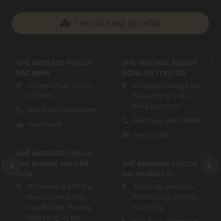
Tìm cửa hàng gần nhất
GHẾ MASSAGE FUJILUX
GHẾ MASSAGE FUJILUX
BẮC NINH
ĐỐNG ĐA (TRỤ SỞ)
259 Minh Khai, Từ Sơn,
80 Nguyễn Lương Bằng,
Bắc Ninh
P.Nam Đồng, Quận
Đống Đa, Hà Nội
Điện thoại: 0901 088 885
Điện thoại: 0961639888
Xem bản đồ
Xem bản đồ
GHẾ MASSAGE FUJILUX
THE MANOR NGUYỄN
GHẾ MASSAGE FUJILUX
XIỂN
HẢI PHÒNG CS1
08 Sunrise G, KĐT The
466 Võ Nguyên Giáp,
Manor Central Park,
Kênh Dương, Lê Chân,
Nguyễn Xiển, Phường
Hải Phòng
Định Công, Hà Nội