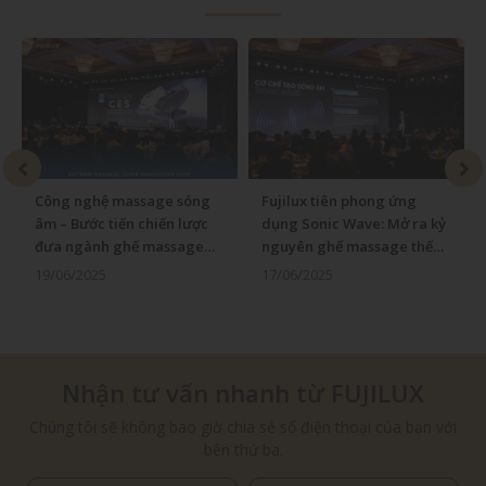
Công nghệ massage sóng
Fujilux tiên phong ứng
âm – Bước tiến chiến lược
dụng Sonic Wave: Mở ra kỷ
đưa ngành ghế massage
nguyên ghế massage thế
bước vào kỷ nguyên mới
hệ mới tại Việt Nam
19/06/2025
17/06/2025
Nhận tư vấn nhanh từ FUJILUX
Chúng tôi sẽ không bao giờ chia sẻ số điện thoại của bạn với
bên thứ ba.