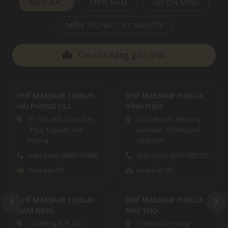
MIỀN BẮC
MIỀN NAM
HỒ CHÍ MINH
MIỀN TRUNG - TÂY NGUYÊN
Tìm cửa hàng gần nhất
GHẾ MASSAGE FUJILUX
GHẾ MASSAGE FUJILUX
HẢI PHÒNG CS2
VĨNH PHÚC
51 Phố Mới, Thuỷ Sơn
307 Mê Linh, Phường
,Thuỷ Nguyên, Hải
Liên Bảo, Thành phố
Phòng
Vĩnh Yên
Điện thoại: 0865117986
Điện thoại: 0359 585 555
Xem bản đồ
Xem bản đồ
GHẾ MASSAGE FUJILUX
GHẾ MASSAGE FUJILUX
NAM ĐỊNH
PHÚ THỌ
123 Đông A, P. Lộc
1169 Đại Lộ Hùng