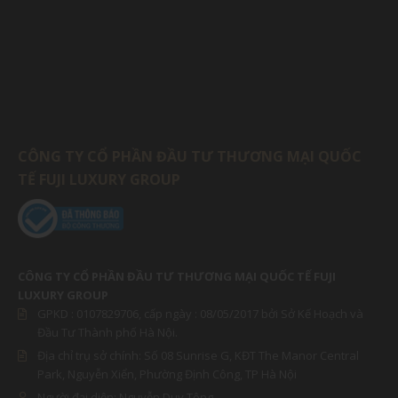
CÔNG TY CỔ PHẦN ĐẦU TƯ THƯƠNG MẠI QUỐC
TẾ FUJI LUXURY GROUP
CÔNG TY CỔ PHẦN ĐẦU TƯ THƯƠNG MẠI QUỐC TẾ FUJI
LUXURY GROUP
GPKD :
0107829706
, cấp ngày : 08/05/2017 bởi Sở Kế Hoạch và
Đầu Tư Thành phố Hà Nội.
Địa chỉ trụ sở chính: Số 08 Sunrise G, KĐT The Manor Central
Park, Nguyễn Xiển, Phường Định Công, TP Hà Nội
Người đại diện:
Nguyễn Duy Tông