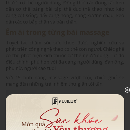
thước cơ thể người dùng. Đồng thời các động tấc kéo
dãn cơ thể bằng bài tập thể dục thể thao như: kéo
căng cột sống, đẩy căng hông, nâng xương chậu, kéo
dãn các cơ bắp chân và bàn chân.
Êm ái trong từng bài massage
Tuyệt tác chăm sóc sức khoẻ: được nghiên cứu và
phát triển công nghệ theo cơ thể con người. Chiếc ghế
có thể phát hiện kích thước cơ thể người dùng. Từ đó
điều chỉnh, phù hợp với đa dạng người dùng: đàn ông,
phụ nữ, người cao tuổi.
Với 15 tính năng massage vượt trội, chiếc ghế sẽ
mang đến những trải nhiệm thư giãn tối tân.