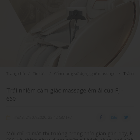
Trang chủ
Tin tức
Cẩm nang sử dụng ghế massage
Trải nhi
Trải nhiệm cảm giác massage êm ái của FJ -
669
Thứ 3, 21/07/2020, 23:42 GMT+7
Mới chỉ ra mắt thị trường trong thời gian gần đây, FJ