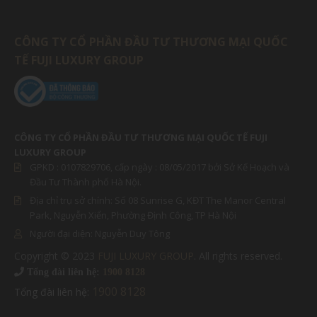
CÔNG TY CỔ PHẦN ĐẦU TƯ THƯƠNG MẠI QUỐC
TẾ FUJI LUXURY GROUP
CÔNG TY CỔ PHẦN ĐẦU TƯ THƯƠNG MẠI QUỐC TẾ FUJI
LUXURY GROUP
GPKD :
0107829706
, cấp ngày : 08/05/2017 bởi Sở Kế Hoạch và
Đầu Tư Thành phố Hà Nội.
Địa chỉ trụ sở chính: Số 08 Sunrise G, KĐT The Manor Central
Park, Nguyễn Xiển, Phường Định Công, TP Hà Nội
Người đại diện:
Nguyễn Duy Tông
Copyright © 2023
FUJI LUXURY GROUP
. All rights reserved.
MIỀN BẮC
Tổng đài liên hệ:
1900 8128
1900 8128
Tổng đài liên hệ:
MIỀN NAM