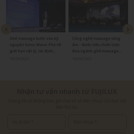
Ghế massage bước vào kỷ
Công nghệ massage sóng
nguyên Sonic Wave: Phá vỡ
âm – Bước tiến chiến lược
giới hạn vật lý, tái định
đưa ngành ghế massage
nghĩa chăm sóc sức khỏe
bước vào kỷ nguyên mới
19/06/2025
19/06/2025
tại gia
Nhận tư vấn nhanh từ FUJILUX
Chúng tôi sẽ không bao giờ chia sẻ số điện thoại của bạn với
bên thứ ba.