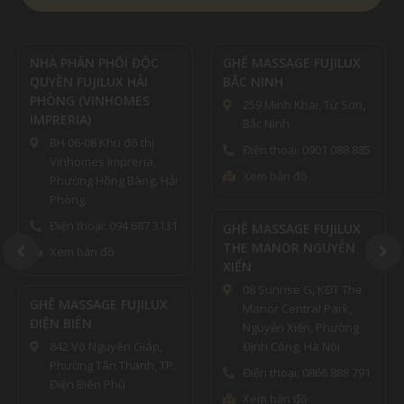
NHÀ PHÂN PHỐI ĐỘC
GHẾ MASSAGE FUJILUX
QUYỀN FUJILUX HẢI
BẮC NINH
PHÒNG (VINHOMES
259 Minh Khai, Từ Sơn,
IMPRERIA)
Bắc Ninh
BH 06-08 Khu đô thị
Điện thoại: 0901 088 885
Vinhomes Impreria,
Xem bản đồ
Phường Hồng Bàng, Hải
Phòng.
Điện thoại: 094 687 3131
GHẾ MASSAGE FUJILUX
THE MANOR NGUYỄN
Xem bản đồ
XIỂN
08 Sunrise G, KĐT The
GHẾ MASSAGE FUJILUX
Manor Central Park,
ĐIỆN BIÊN
Nguyễn Xiển, Phường
842 Võ Nguyên Giáp,
Định Công, Hà Nội
Phường Tân Thanh, TP.
Điện thoại: 0866 888 791
Điện Biên Phủ
Xem bản đồ