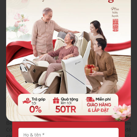
cách có thể mang lại nhiều lợi ích vượt trội:
✔ Cải thiện tuần hoàn máu, giúp cơ thể hấp thụ oxy và
dưỡng chất tốt hơn.
✔ Giảm căng thẳng, hỗ trợ giấc ngủ sâu, giúp cơ thể
nhanh chóng phục hồi năng lượng.
✔ Hỗ trợ điều trị đau nhức xương khớp, đặc biệt hiệu
quả với người cao tuổi và dân văn phòng.
✔ Giảm áp lực lên cột sống, giúp phòng ngừa thoái
hóa sớm.
Bác sĩ cũng nhấn mạnh rằng, ghế massage không thể
thay thế hoàn toàn các phương pháp trị liệu y tế,
nhưng là một giải pháp hỗ trợ chăm sóc sức khỏe cực
kỳ hữu ích nếu sử dụng đúng cách và đều đặn.
Cơ hội hợp tác & phát triển ngành
ghế massage tại Việt Nam
Bên cạnh việc giới thiệu công nghệ mới, Triển lãm
Công Nghệ Ghế Massage Việt Nam 2025 còn là dịp để
các doanh nghiệp mở rộng hợp tác, kết nối với các đối