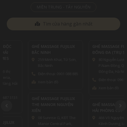
MIỀN TRUNG - TÂY NGUYÊN
Tìm cửa hàng gần nhất
GHẾ MASSAGE FUJILUX
GHẾ MASSAGE FUJILUX
BẮC NINH
ĐỐNG ĐA (TRỤ SỞ)
259 Minh Khai, Từ Sơn,
80 Nguyễn Lương Bằng,
Bắc Ninh
P.Nam Đồng, Quận
Đống Đa, Hà Nội
Điện thoại: 0901 088 885
Điện thoại: 0961639888
Xem bản đồ
Xem bản đồ
GHẾ MASSAGE FUJILUX
THE MANOR NGUYỄN
GHẾ MASSAGE FUJILUX
XIỂN
HẢI PHÒNG CS1
08 Sunrise G, KĐT The
466 Võ Nguyên Giáp,
Manor Central Park,
Kênh Dương, Lê Chân,