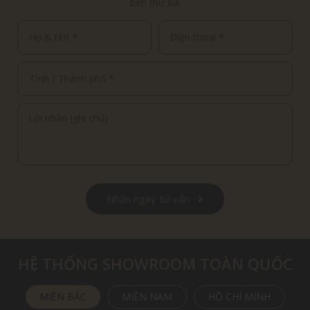
bên thứ ba.
Nhận ngay tư vấn
HỆ THỐNG SHOWROOM TOÀN QUỐC
MIỀN BẮC
MIỀN NAM
HỒ CHÍ MINH