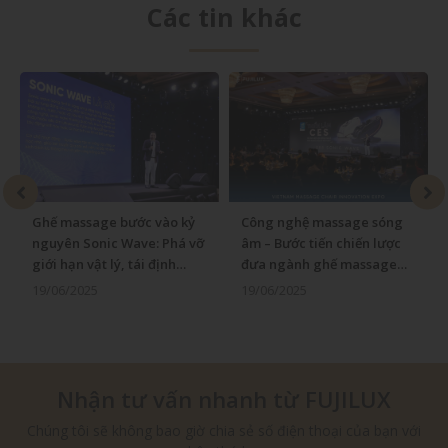
Các tin khác
Công nghệ massage sóng
Fujilux tiên phong ứng
âm – Bước tiến chiến lược
dụng Sonic Wave: Mở ra kỷ
đưa ngành ghế massage
nguyên ghế massage thế
bước vào kỷ nguyên mới
hệ mới tại Việt Nam
19/06/2025
17/06/2025
Nhận tư vấn nhanh từ FUJILUX
Chúng tôi sẽ không bao giờ chia sẻ số điện thoại của bạn với