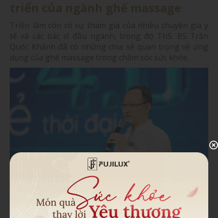
triển của ngành ghế massage
Triển lãm còn có sự tham gia của nhiều chuyên gia y
tế và các bác sĩ đầu ngành, trong đó ThS. BS Trần
Quốc Khánh đã có những chia sẻ quan trọng về ứng
dụng của ghế massage trong chăm sóc sức khỏe.
Theo bác sĩ Khánh, việc sử dụng ghế massage đúng