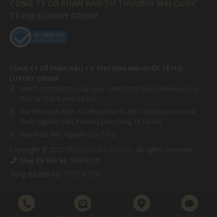
CÔNG TY CỔ PHẦN ĐẦU TƯ THƯƠNG MẠI QUỐC
TẾ FUJI LUXURY GROUP
CÔNG TY CỔ PHẦN ĐẦU TƯ THƯƠNG MẠI QUỐC TẾ FUJI
LUXURY GROUP
GPKD :
0107829706
, cấp ngày : 08/05/2017 bởi Sở Kế Hoạch và
Đầu Tư Thành phố Hà Nội.
Địa chỉ trụ sở chính: Số 08 Sunrise G, KĐT The Manor Central
Park, Nguyễn Xiển, Phường Định Công, TP Hà Nội
Người đại diện:
Nguyễn Duy Tông
Copyright © 2023
FUJI LUXURY GROUP
. All rights reserved.
MIỀN BẮC
Tổng đài liên hệ:
1900 8128
1900 8128
Tổng đài liên hệ:
MIỀN NAM
Thu nhỏ