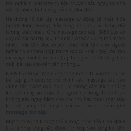
trải nghiệm massage trị liệu chuyên sâu ngay tại nhà
với rất nhiều tính năng nổi bật, độc đáo:
Hệ thống 16 bài tập massage tự động cá nhân hóa
người dùng hướng đến từng nhu cầu và từng đối
tượng khác nhau. Ghế massage cao cấp FJ889 Lux có
đầy đủ các bài trị liệu, thư giãn cơ bản đồng thời thêm
nhiều bài tập độc quyền như: Bài tập cho người
nghiện điện thoại (tập trung vào cổ - vai - gáy), bài tập
massage dành cho lái xe (tập trung vào thắt lưng, bắp
đùi), bài tập cho dân văn phòng,....
FJ889 Lux được ứng dụng công nghệ 4.0 vào tất cả các
bài tập giúp quét cơ thể chính xác, massage sâu vào
đúng các huyệt đạo hơn. Hệ thống cảm biến chống
kẹt cực nhạy an toàn cho người sử dụng, hoàn toàn
không gây nguy hiểm cho trẻ nhỏ hay thú cưng/ Đây
là chức năng độc quyền chỉ có trên các mẫu
ghế
massage cao cấp
.
Một tính năng không thể không nhắc đến trên FJ889
Lux là nhạc sóng não được tích hợp vào từng bài tập.