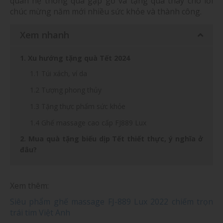
quan hệ thông qua gặp gỡ và tặng quà thay cho lời
chúc mừng năm mới nhiều sức khỏe và thành công.
Xem nhanh
1. Xu hướng tặng quà Tết 2024
1.1 Túi xách, ví da
1.2 Tượng phong thủy
1.3 Tặng thực phẩm sức khỏe
1.4 Ghế massage cao cấp FJ889 Lux
2. Mua quà tặng biếu dịp Tết thiết thực, ý nghĩa ở
đâu?
Xem thêm:
Siêu phẩm ghế massage FJ-889 Lux 2022 chiếm trọn
trái tim Việt Anh