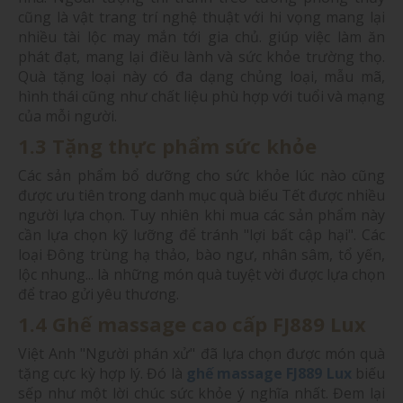
cũng là vật trang trí nghệ thuật với hi vọng mang lại
nhiều tài lộc may mắn tới gia chủ. giúp việc làm ăn
phát đạt, mang lại điều lành và sức khỏe trường thọ.
Quà tặng loại này có đa dạng chủng loại, mẫu mã,
hình thái cũng như chất liệu phù hợp với tuổi và mạng
của mỗi người.
1.3 Tặng thực phẩm sức khỏe
Các sản phẩm bổ dưỡng cho sức khỏe lúc nào cũng
được ưu tiên trong danh mục quà biếu Tết được nhiều
người lựa chọn. Tuy nhiên khi mua các sản phẩm này
cần lựa chọn kỹ lưỡng để tránh "lợi bất cập hại". Các
loại Đông trùng hạ thảo, bào ngư, nhân sâm, tổ yến,
lộc nhung... là những món quà tuyệt vời được lựa chọn
để trao gửi yêu thương.
1.4 Ghế massage cao cấp FJ889 Lux
Việt Anh "Người phán xử" đã lựa chọn được món quà
tặng cực kỳ hợp lý. Đó là
ghế massage FJ889 Lux
biếu
sếp như một lời chúc sức khỏe ý nghĩa nhất. Đem lại