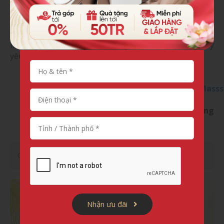
Đặc biệt, mua hàng trong tháng 1, khách hàng sẽ
nhận được phiếu giảm giá cùng rất nhiều phần quà
giá trị khác. Đến ngay với Fuji Luxury để sở hữu ghế
massage chất lượng, tính năng vượt trội và đong đầy
yêu thương.
Website
:
https://fujiluxury.vn
Fanpage
:
https://www.facebook.com/GheMass
Hotline
: 0961 639 888
Trụ sở chính
:
132 Nguyễn Lương Bằng, Đống
Đa, Hà Nội
Chia sẻ:
Nhận ưu đãi