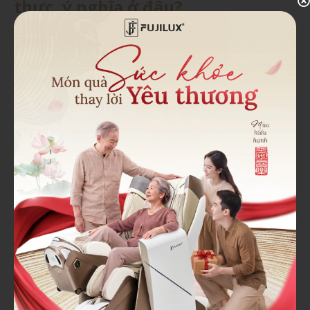
thực, ý nghĩa ở đâu?
Văn hóa biếu quà sếp nhân dịp cuối năm vẫn sục sôi
dịp cuối năm nay. So với các món quà xa xỉ như hàng
hiệu, đồ trang trí,... thì xu hướng tặng các món quà ý
nghĩa và thiết thực để chăm sóc sức khỏe dần lên
ngôi. Với các sản phẩm này, bạn nên lựa chọn các
thương hiệu uy tín để đảm bảo chất lượng.
Ghế massage của Fuji Luxury là sản phẩm chính hãng
được nghiên cứu dựa trên công nghệ Nhật Bản hiện
đại và tiên tiến. Fuji Luxury chú trọng vào cả thiết kế
bên ngoài và tính năng bên trong giúp người dùng có
được trải nghiệm tuyệt vời nhất, chăm sóc sức khỏe
cho cả gia đình.
Mỗi sản phẩm ghế massage của Fuji Luxury không chỉ
đơn thuần là thiết bị sức khỏe mà còn như món quà
gửi gắm tình cảm. Khách hàng có nhu cầu có thể đặt
hàng trực tuyến hoặc tới hệ thống 60 showroom của
Fuji Luxury để được tư vấn. Liên hệ hotline:
0961 639
888
nếu có bất kỳ thắc mắc nào về sản phẩm.