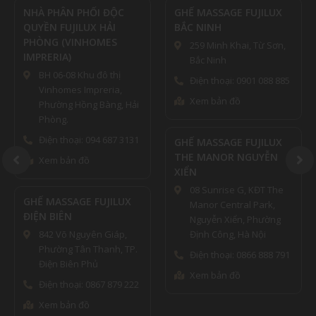
ĐỘC
GHẾ MASSAGE FUJILUX
GHẾ MASSAGE FUJIL
ẢI
BẮC NINH
ĐỐNG ĐA (TRỤ SỞ)
ES
259 Minh Khai, Từ Sơn,
80 Nguyễn Lương B
Bắc Ninh
P.Nam Đồng, Quận
 thị
Đống Đa, Hà Nội
Điện thoại: 0901 088 885
ria,
Điện thoại: 096163
Xem bản đồ
ng, Hải
Xem bản đồ
687 3131
GHẾ MASSAGE FUJILUX
THE MANOR NGUYỄN
GHẾ MASSAGE FUJIL
XIỂN
HẢI PHÒNG CS1
08 Sunrise G, KĐT The
466 Võ Nguyên Giá
JILUX
Manor Central Park,
Kênh Dương, Lê Ch
Nguyễn Xiển, Phường
Hải Phòng
Giáp,
Định Công, Hà Nội
Điện thoại: 083999
nh, TP.
Điện thoại: 0866 888 791
Xem bản đồ
Xem bản đồ
 879 222