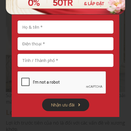
Sử dụng ghế massage hàng ngày giúp tinh thần thoải
mái
Nhận ưu đãi
Lợi ích của ghế massage
Lợi ích trước tiên của nó là đối với các vấn đề về xương
khớp.