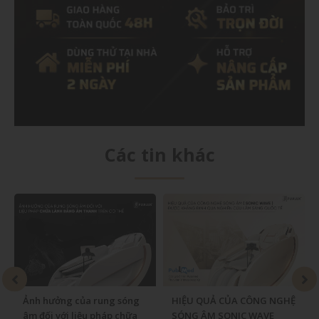
Các tin khác
ng của rung sóng
HIỆU QUẢ CỦA CÔNG NGHỆ
FUJILUX x C
ới liệu pháp chữa
SÓNG ÂM SONIC WAVE
NÂNG CAO T