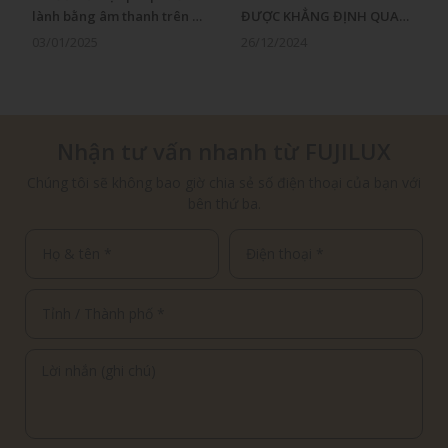
ng âm thanh trên cơ
ĐƯỢC KHẲNG ĐỊNH QUA
GHẾ MASSAG
NGHIÊN CỨU LÂM SÀNG
SỨC KHỎE M
25
26/12/2024
08/07/2024
QUỐC TẾ
Nhận tư vấn nhanh từ FUJILUX
Chúng tôi sẽ không bao giờ chia sẻ số điện thoại của bạn với
bên thứ ba.