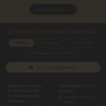
Nhận ngay tư vấn
HỆ THỐNG SHOWROOM TOÀN QUỐC
MIỀN BẮC
MIỀN NAM
HỒ CHÍ MINH
MIỀN TRUNG - TÂY NGUYÊN
Tìm cửa hàng gần nhất
GHẾ MASSAGE FUJILUX
GHẾ MASSAGE FUJILUX
BẮC NINH
ĐỐNG ĐA (TRỤ SỞ)
259 Minh Khai, Từ Sơn,
80 Nguyễn Lương Bằng,
Bắc Ninh
P.Nam Đồng, Quận