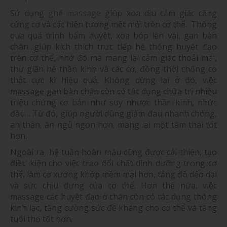
Sử dụng
ghế massage
giúp xoa dịu cảm giác căng
cứng cơ và các hiện tượng mệt mỏi trên cơ thể.
Thông
qua quá trình bấm huyệt, xoa bóp lên vai, gan bàn
chân…giúp kích thích trực tiếp hệ thống huyệt đạo
trên cơ thể, nhờ đó mà mang lại cảm giác thoải mái,
thư giãn hệ thần kinh và các cơ, đồng thời chống co
thắt cực kì hiệu quả.
Không dừng lại ở đó, việc
massage gan bàn chân còn có tác dụng chữa trị nhiều
triệu chứng cơ bản như suy nhược thần kinh, nhức
đầu…
Từ đó, giúp người dùng giảm đau nhanh chóng,
an thần, ăn ngủ ngon hơn, mang lại một tâm thái tốt
hơn.
Ngoài ra, hệ tuần hoàn máu cũng được cải thiện, tạo
điều kiện cho việc trao đổi chất dinh dưỡng trong cơ
thể, làm cơ xương khớp mềm mại hơn, tăng độ dẻo dai
và sức chịu đựng của cơ thể.
Hơn thế nữa, việc
massage các huyệt đạo ở chân còn có tác dụng thông
kinh lạc, tăng cường sức đề kháng cho cơ thể và tăng
tuổi thọ tốt hơn.