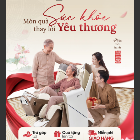
Sử dụng ghế massage
Ngày nay, để cải thiện và chăm sóc sức khỏe, rất nhiều
người tiêu dùng đã lựa chọn ghế massage là giải pháp
hàng đầu cho thời gian nghỉ ngơi sau những ngày làm
việc và lao động vất vả.
Giúp sức khỏe được phục hồi, tinh thần được thư
giãn, từ đó, mà sử dụng ghế massage chính là
phương pháp tăng tuổi thọ thần kỳ mà bạn nên biết.