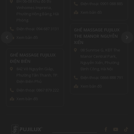
Đống Đa, Hà Nội
Điện thoại: 0901 088 885
Điện thoại: 0961639888
Xem bản đồ
Xem bản đồ
GHẾ MASSAGE FUJILUX
THE MANOR NGUYỄN
GHẾ MASSAGE FUJILUX
XIỂN
HẢI PHÒNG CS1
08 Sunrise G, KĐT The
466 Võ Nguyên Giáp,
Manor Central Park,
Kênh Dương, Lê Chân,
Nguyễn Xiển, Phường
Hải Phòng
Định Công, Hà Nội
Điện thoại: 0839999675
Điện thoại: 0866 888 791
Xem bản đồ
Xem bản đồ