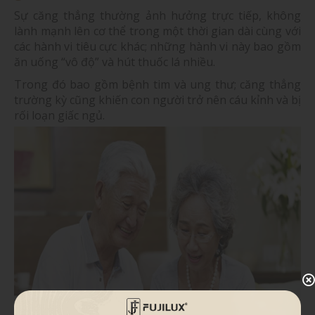
Sự căng thẳng thường ảnh hưởng trực tiếp, không
lành mạnh lên cơ thể trong một thời gian dài cùng với
các hành vi tiêu cực khác; những hành vi này bao gồm
ăn uống “vô độ” và hút thuốc lá nhiều.
Trong đó bao gồm bệnh tim và ung thư; căng thẳng
trường kỳ cũng khiến con người trở nên cáu kỉnh và bị
rối loạn giấc ngủ.