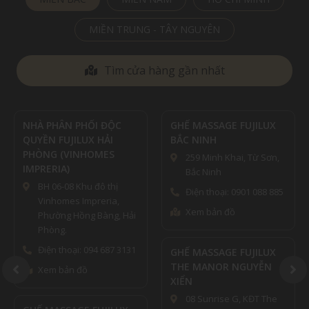
MIỀN TRUNG - TÂY NGUYÊN
Tìm cửa hàng gần nhất
NHÀ PHÂN PHỐI ĐỘC
GHẾ MASSAGE FUJILUX
QUYỀN FUJILUX HẢI
BẮC NINH
PHÒNG (VINHOMES
259 Minh Khai, Từ Sơn,
IMPRERIA)
Bắc Ninh
BH 06-08 Khu đô thị
Điện thoại: 0901 088 885
Vinhomes Impreria,
Xem bản đồ
Phường Hồng Bàng, Hải
Phòng.
Điện thoại: 094 687 3131
GHẾ MASSAGE FUJILUX
THE MANOR NGUYỄN
Xem bản đồ
XIỂN
08 Sunrise G, KĐT The