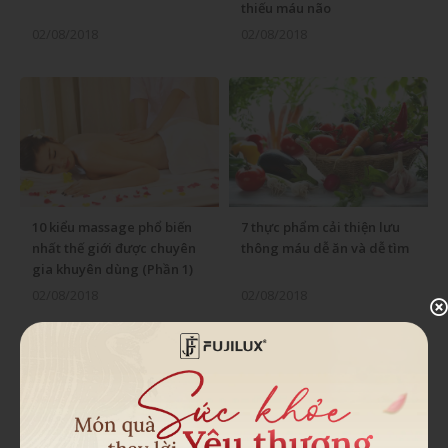
thiếu máu não
02/08/2018
02/08/2018
10 kiểu massage phổ biến
7 thực phẩm cải thiện lưu
nhất thế giới được chuyên
thông máu dễ ăn và dễ tìm
gia khuyên dùng (Phần 1)
02/08/2018
02/08/2018