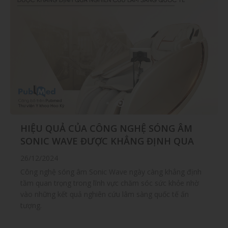
LỊCH SỬ NGÀNH GHẾ MASSAGE VÀ SỰ
HIỆU QUẢ CỦA CÔNG NGHỆ SÓNG ÂM
HÌNH THÀNH CỘNG ĐỒNG GHẾ
SONIC WAVE ĐƯỢC KHẲNG ĐỊNH QUA
MASSAGE VIỆT NAM
NGHIÊN CỨU LÂM SÀNG QUỐC TẾ
12/06/2025
26/12/2024
Công nghệ sóng âm Sonic Wave ngày càng khẳng định
tầm quan trọng trong lĩnh vực chăm sóc sức khỏe nhờ
vào những kết quả nghiên cứu lâm sàng quốc tế ấn
tượng.