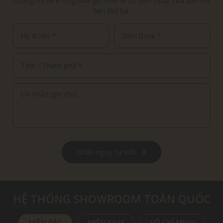
Chúng tôi sẽ không bao giờ chia sẻ số điện thoại của bạn với
bên thứ ba.
Nhận ngay tư vấn
HỆ THỐNG SHOWROOM TOÀN QUỐC
MIỀN BẮC
MIỀN NAM
HỒ CHÍ MINH