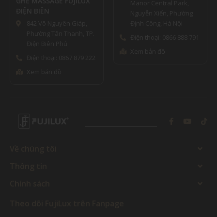
GHẾ MASSAGE FUJILUX
Manor Central Park,
ĐIỆN BIÊN
Nguyễn Xiển, Phường
842 Võ Nguyên Giáp,
Định Công, Hà Nội
Phường Tân Thanh, TP.
Điện thoại: 0866 888 791
Điện Biên Phủ
Xem bản đồ
Điện thoại: 0867 879 222
Xem bản đồ
Về chúng tôi
Thông tin
Chính sách
Theo dõi FujiLux trên Fanpage